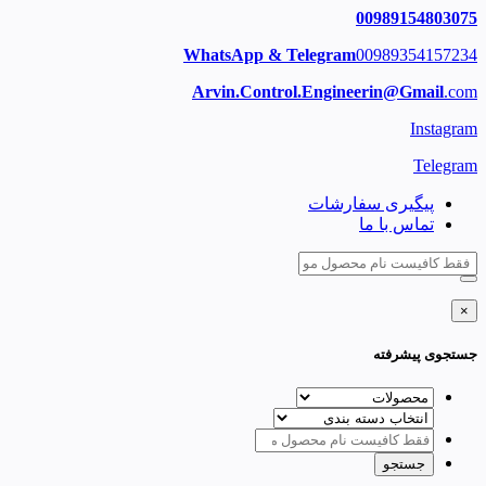
00989154803075
WhatsApp & Telegram
00989354157234
Arvin.Control.Engineerin@Gmail
.com
Instagram
Telegram
پیگیری سفارشات
تماس با ما
×
جستجوی پیشرفته