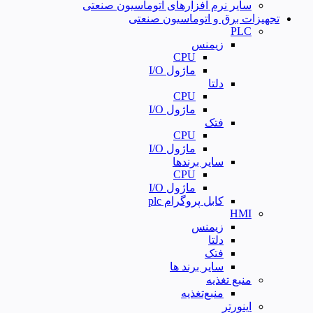
سایر نرم افزارهای اتوماسیون صنعتی
تجهیزات برق و اتوماسیون صنعتی
PLC
زیمنس
CPU
ماژول I/O
دلتا
CPU
ماژول I/O
فتک
CPU
ماژول I/O
سایر برندها
CPU
ماژول I/O
کابل پروگرام plc
HMI
زیمنس
دلتا
فتک
سایر برند ها
منبع تغذیه
منبع‌تغذیه
اینورتر