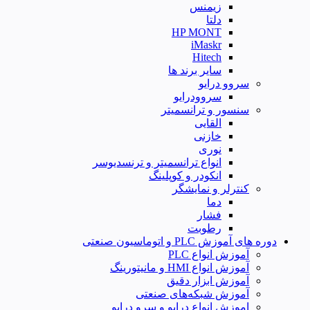
زیمنس
دلتا
HP MONT
iMaskr
Hitech
سایر برند ها
سروو درایو
سروودرایو
سنسور و ترانسمیتر
القایی
خازنی
نوری
انواع ترانسمیتر و ترنسدیوسر
انکودر و کوپلینگ
کنترلر و نمایشگر
دما
فشار
رطوبت
دوره های آموزش PLC و اتوماسیون صنعتی
آموزش انواع PLC
آموزش انواع HMI و مانیتورینگ
آموزش ابزار دقیق
آموزش شبکه‌های صنعتی
اموزش انواع درایو و سرو درایو