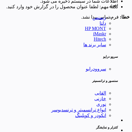
اطلاعات شما در سیستم ذخیره می شود.
اینورتر
نکته مهم: لطفا عنوان محصول را در گزارش خود وارد کنید.
خطا:
فرم تماس پیدا نشد.
زیمنس
دلتا
HP MONT
iMaskr
Hitech
سایر برند ها
سروو درایو
سروودرایو
سنسور و ترانسمیتر
القایی
خازنی
نوری
انواع ترانسمیتر و ترنسدیوسر
انکودر و کوپلینگ
کنترلر و نمایشگر