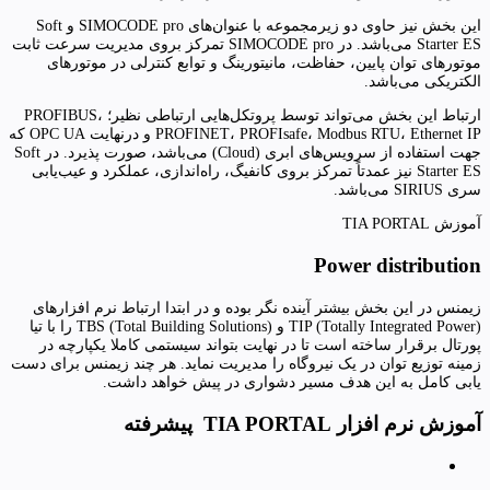
این بخش نیز حاوی دو زیرمجموعه با عنوان‌های SIMOCODE pro و Soft
Starter ES می‌باشد. در SIMOCODE pro تمرکز بروی مدیریت سرعت ثابت
موتورهای توان پایین، حفاظت، مانیتورینگ و توابع کنترلی در موتورهای
الکتریکی می‌باشد.
ارتباط این بخش می‌تواند توسط پروتکل‌هایی ارتباطی نظیر؛ PROFIBUS،
PROFINET، PROFIsafe، Modbus RTU، Ethernet IP و درنهایت OPC UA که
جهت استفاده از سرویس‌های ابری (Cloud) می‌باشد، صورت پذیرد. در Soft
Starter ES نیز عمدتاً تمرکز بروی کانفیگ، راه‌اندازی، عملکرد و عیب‌یابی
سری SIRIUS می‌باشد.
آموزش TIA PORTAL
Power distribution
زیمنس در این بخش بیشتر آینده نگر بوده و در ابتدا ارتباط نرم افزارهای
TIP (Totally Integrated Power) و TBS (Total Building Solutions) را با تیا
پورتال برقرار ساخته است تا در نهایت بتواند سیستمی کاملا یکپارچه در
زمینه توزیع توان در یک نیروگاه را مدیریت نماید. هر چند زیمنس برای دست
یابی کامل به این هدف مسیر دشواری در پیش خواهد داشت.
آموزش نرم افزار
TIA PORTAL
پیشرفته