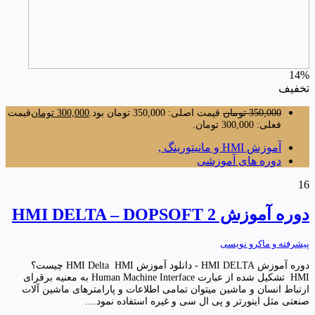
14%
تخفیف
350,000
تومان
قیمت اصلی: 350,000 تومان بود.
300,000
تومان
قیمت
فعلی: 300,000 تومان.
آموزش HMI و مانیتورینگ ,
دوره های آموزشی
16
دوره آموزش HMI DELTA – DOPSOFT 2
پیشرفته و ماکرو نویسی
دوره آموزش HMI DELTA - دانلود آموزش HMI Delta HMI چیست؟
HMI تشکیل شده از عبارت Human Machine Interface به معنیه برقرای
ارتباط انسان و ماشین میتوان تمامی اطلاعات و پارامترهای ماشین آلات
صنعتی مثل اینورتر و پی ال سی و غیره استفاده نمود....