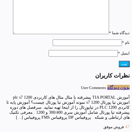
دیدگاه شما
*
نام
*
ایمیل
*
نظرات کاربران
بدون دیدگاه
User Comments
آموزش TIA PORTAL پیشرفته با مثال مثال های کاربردی plc s7 1200
اموزش تیا پورتال s7 1200 نمونه آموزش تیا پورتال چیست؟ آموزش پایه تا
کابردی PLC 1200 در تیاپورتال را از اینجا تهیه نمایید. سرفصل های دوره
پیشرفته تیا پورتال شامل آموزش سری 300/400 و 1200 : معرفی تکنیک
های ارتباطی و شبکه پروفیباس DP پروفیباس FMS پروفیباس […]
47
فروش موفق