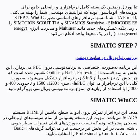
تیا پورتال زیمنس یک بسته کامل نرم‌افزاری و راه‌حلی جامع برای
پروسه‌های اتوماسیون بوده که فرآیندهای مهندسی شما را بهینه می‌کند.
با TIA Portal شما نه‌تنها نرم‌افزارهای اساسی نظیرSTEP 7، WinCC ،
SINAMICS Startdrive ، SIMOCODE ES و SIMOTION SCOUT TIA را
دارید، بلکه عملکردهای جدید مانند Multiuser و مدیریت انرژی (energy
management) را در یک محیط واحد ادغام می‌کنید.
SIMATIC STEP 7
بررسی تیا پورتال در سایت زیمنس
این برنامه به‌صورت اختصاصی به برنامه‌نویسی درون PLC می‌پردازد، این
بخش به سه قسمت؛ Basic، Professional و Options تقسیم شده است که
هر بخش آن نیز عموماً از 3 تا 8 زیر نرم‌افزار تشکیل می‌شود، به‌صورت
کلی با این نرم‌افزار می‌توان PLCهای سری؛ 1200، 1500 و تاحدودی 400 و
300 را با استفاده از زبان‌های متنوع برنامه‌نویسی پی‌ال‌سی پروگرام نمود.
SIMATIC WinCC
هدف این نرم‌افزار تمرکز بروی ادوات سطح ماشین از HMI تا سیستم
SCADA می‌باشد، مزیت این نسخه پشتیبانی از تمام سیستم‌های ارتباطی در
سطحی پیشرفته بوده که نسبت به ورژن‌های قبلی تغییرات بسیار خوبی
داشته است. در این بخش نیز برحسب نیاز می‌توانید گزینه‌های؛ Basic،
Comfort، Advanced و Professional را انتخاب نمایید.