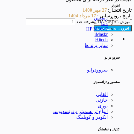
اینورتر
تاریخ انتشار:
27 مهر 1400
تاریخ بروزرسانی :
17 مرداد 1404
زیمنس
آموزش TIA PORTAL پیشرفته عدد
دلتا
افزودن به سبد خرید
HP MONT
iMaskr
Hitech
سایر برند ها
سروو درایو
سروودرایو
سنسور و ترانسمیتر
القایی
خازنی
نوری
انواع ترانسمیتر و ترنسدیوسر
انکودر و کوپلینگ
کنترلر و نمایشگر