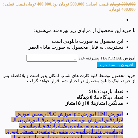
500,000
تومان
قیمت اصلی: 500,000 تومان بود.
400,000
تومان
قیمت فعلی:
400,000 تومان.
با خرید این محصول از مزایای زیر بهره‌مند می‌شوید:
این محصول به صورت دانلودی است
دسترسی به فایل محصول به صورت مادام‌العمر
آموزش TIA PORTAL پیشرفته عدد
افزودن به سبد خرید
خرید محصول توسط کلیه کارت های شتاب امکان پذیر است و بلافاصله پس
از خرید، لینک دانلود محصول در اختیار شما قرار خواهد گرفت.
تعداد بازدید:
5165
تعداد دیدگاه ها:
0 دیدگاه
میانگین امتیازها:
0 از ۵ امتیاز
آموزش HMI
آموزش plc
آموزش PLC زیمنس
آموزش
ابزاردقیق
آموزش اتوماسیون
آموزش برق
آموزش پی ال
سی زیمنس
آموزش مانیتورینگ
ابزاردقیق
اتوماسیون
اتوماسیون دلتا
اتوماسیون زیمنس
اتوماسیون صنعتی
اینورتر
پی ال سی
تخفیف
درایو
سرو درایو
مدار فرمان
نرم افزار