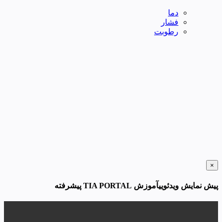
دما
فشار
رطوبت
×
پیش نمایش ویدئوییآموزش TIA PORTAL پیشرفته