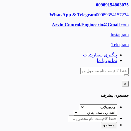
00989154803075
WhatsApp & Telegram
00989354157234
Arvin.Control.Engineerin@Gmail
.com
Instagram
Telegram
پیگیری سفارشات
تماس با ما
×
جستجوی پیشرفته