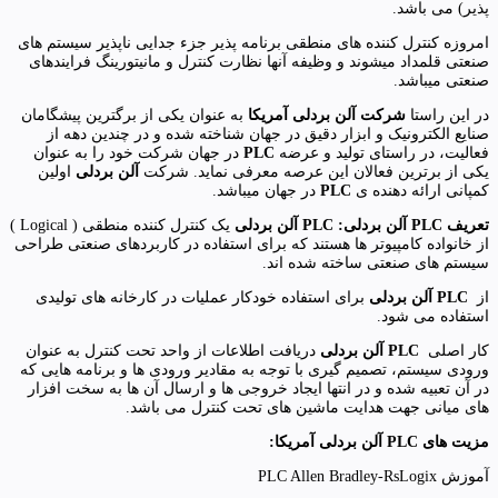
پذیر) می باشد.
امروزه کنترل کننده های منطقی برنامه پذیر جزء جدایی ناپذیر سیستم های
صنعتی قلمداد میشوند و وظیفه آنها نظارت کنترل و مانیتورینگ فرایندهای
صنعتی میباشد.
در این راستا
شرکت آلن بردلی آمریکا
به عنوان یکی از برگترین پیشگامان
صنایع الکترونیک و ابزار دقیق در جهان شناخته شده و در چندین دهه از
فعالیت، در راستای تولید و عرضه
PLC
در جهان شرکت خود را به عنوان
یکی از برترین فعالان این عرصه معرفی نماید. شرکت
آلن بردلی
اولین
کمپانی ارائه دهنده ی
PLC
در جهان میباشد.
تعریف
PLC
آلن بردلی:
PLC
آلن بردلی
یک کنترل کننده منطقی ( Logical )
از خانواده کامپیوتر ها هستند که برای استفاده در کاربردهای صنعتی طراحی
سیستم های صنعتی ساخته شده اند.
از
PLC
آلن بردلی
برای استفاده خودکار عملیات در کارخانه های تولیدی
استفاده می شود.
کار اصلی
PLC
آلن بردلی
دریافت اطلاعات از واحد تحت کنترل به عنوان
ورودی سیستم، تصمیم گیری با توجه به مقادیر ورودی ها و برنامه هایی که
در آن تعبیه شده و در انتها ایجاد خروجی ها و ارسال آن ها به سخت افزار
های میانی جهت هدایت ماشین های تحت کنترل می باشد.
مزیت های
PLC
آلن بردلی آمریکا
:
آموزش PLC Allen Bradley-RsLogix