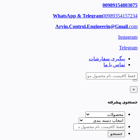
00989154803075
WhatsApp & Telegram
00989354157234
Arvin.Control.Engineerin@Gmail
.com
Instagram
Telegram
پیگیری سفارشات
تماس با ما
×
جستجوی پیشرفته