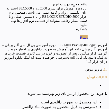
سلام و درود دوست عزیز
این دوره آموزش برای سری SLC500 و SLC5000 است به
زبان انگلیسی روان و کاملا عملی می باشد . همچنین نرم
افزار RS LOGIX STUDIO 5000 را با لایسنس اصلی و با
قیمت بسیار رقابتی میتوانید از قسمت نرم افزار ها تهیه
نمایید.
متشکرم
پاسخ
آموزش PLC Allen Bradley-RsLogix دوره آموزشی پی ال سی آلن بردلی –
آموزش آلن بردلی نکته: این آموزش به صورت دانلودی در اختیار خریدار
گرامی قرار میگیرد . پس از عضویت و خرید در پنل کابری قسمت خرید ها
به لینک دانلود یک فایل pdf دسترسی خواهید داشت که لینک دانلود آموزش
در آن قرار […]
21
فروش موفق
250,000
تومان
با خرید این محصول از مزایای زیر بهره‌مند می‌شوید:
این محصول به صورت دانلودی است
دسترسی به فایل محصول به صورت مادام‌العمر