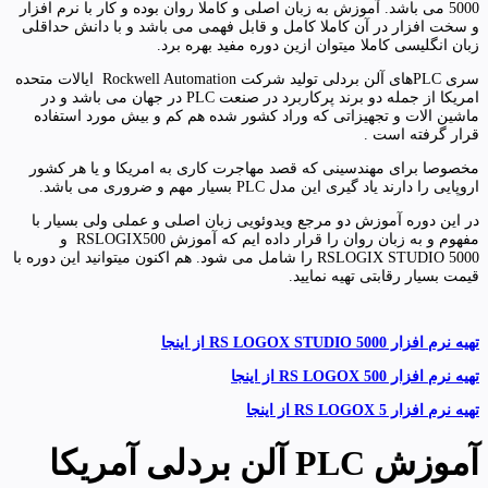
5000 می باشد. آموزش به زبان اصلی و کاملا روان بوده و کار با نرم افزار
و سخت افزار در آن کاملا کامل و قابل فهمی می باشد و با دانش حداقلی
زبان انگلیسی کاملا میتوان ازین دوره مفید بهره برد.
سری PLCهای آلن بردلی تولید شرکت Rockwell Automation ایالات متحده
امریکا از جمله دو برند پرکاربرد در صنعت PLC در جهان می باشد و در
ماشین الات و تجهیزاتی که وراد کشور شده هم کم و بیش مورد استفاده
قرار گرفته است .
مخصوصا برای مهندسینی که قصد مهاجرت کاری به امریکا و یا هر کشور
اروپایی را دارند یاد گیری این مدل PLC بسیار مهم و ضروری می باشد.
در این دوره آموزش دو مرجع ویدوئویی زبان اصلی و عملی ولی بسیار با
مفهوم و به زبان روان را قرار داده ایم که آموزش RSLOGIX500 و
RSLOGIX STUDIO 5000 را شامل می شود. هم اکنون میتوانید این دوره با
قیمت بسیار رقابتی تهیه نمایید.
تهیه نرم افزار RS LOGOX STUDIO 5000 از اینجا
تهیه نرم افزار RS LOGOX
500 از اینجا
تهیه نرم افزار RS LOGOX 5 از اینجا
آموزش
PLC
آلن بردلی آمریکا