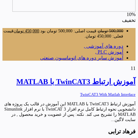
10%
تخفیف
500,000
تومان
قیمت اصلی: 500,000 تومان بود.
450,000
تومان
قیمت
فعلی: 450,000 تومان.
دوره های آموزشی ,
آموزش PLC ,
آموزش سایر دوره های اتوماسیون صنعتی
11
آموزش ارتباط TwinCAT3 با MATLAB
TwinCAT3 With Matlab Interface
آموزش ارتباط TwinCAT3 با MATLAB این آموزش در قالب یک پروژه های
دانشجویی نحوه ارتباط کامل نرم افزار TwinCAT 3 با نرم افزار Simunlink
MATLAB را تشریح می کند. نکته: پس از عضویت و خرید محصول , در
سایت لاگین...
فرهاد ترابی