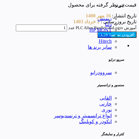
قیمت در نظر گرفته برای محصول
اینورتر
تاریخ انتشار:
16 مهر 1400
زیمنس
تاریخ بروزرسانی :
2 خرداد 1403
دلتا
آموزش PLC Allen Bradley-RsLogix عدد
HP MONT
افزودن به سبد خرید
iMaskr
Hitech
سایر برند ها
سروو درایو
سروودرایو
سنسور و ترانسمیتر
القایی
خازنی
نوری
انواع ترانسمیتر و ترنسدیوسر
انکودر و کوپلینگ
کنترلر و نمایشگر