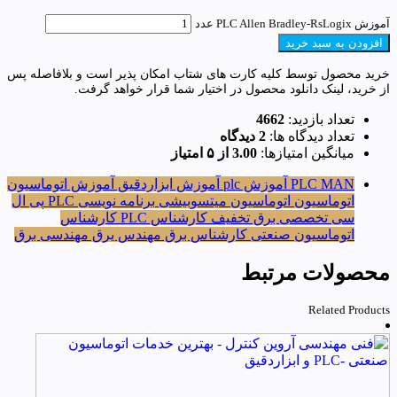
آموزش PLC Allen Bradley-RsLogix عدد
افزودن به سبد خرید
خرید محصول توسط کلیه کارت های شتاب امکان پذیر است و بلافاصله پس
از خرید، لینک دانلود محصول در اختیار شما قرار خواهد گرفت.
تعداد بازدید:
4662
تعداد دیدگاه ها:
2 دیدگاه
میانگین امتیازها:
3.00 از ۵ امتیاز
PLC MAN
آموزش plc
آموزش ابزاردقیق
آموزش اتوماسیون
اتوماسیون
اتوماسیون میتسوبیشی
برنامه نویسی PLC
پی ال
سی
تخصصی برق
تخفیف
کارشناس PLC
کارشناس
اتوماسیون صنعتی
کارشناس برق
مهندس یرق
مهندسی برق
محصولات مرتبط
Related Products