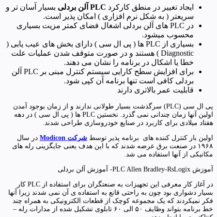
ایجاد تغییر در منطق کارکرد
PLC
آلن بردلی
بسیار آسان تر و
سریعتر ( به شکل نرم افزاری ) امکان پذیر است.
در PLC های آلن بردلی اشغال فضای کمتر مزیت بسیاری
محسوب میشود.
بسیاری از PLC ها ( پی ال سی ) دارای بخش های عیب یابی (
Diagnostic ) هستند و در صورت متوقف شدن عملیات علت
خطا یا اشکال در برنامه را نشان می دهند.
برای افزایش سطح کارایی سیستم کنترل مبنی بر PLC آلن
بردلی کافی است تنها برنامه آن کپی شود.
قابلیت عمر بالاتری دارند
پی ال سی (PLC) سرگذشت بسیار طولانی ندارند و از زمان بوجود آمدن
اولین آنها زمان چندانی نمی گذرد. نخستین PLC ها ( پی ال سی ) در دهه
هفتاد میلادی برای کاربرد در صنایع خودروسازی طراحی شدند.
اولین بار کنترل کننده های برنامه پذیر توسط
شرکت Modicon
در سال
۱۹۶۸ در صنعت برق عرضه شدند که با این هدف یعنی جایگزینی رله های
مکانیکی از آنها استفاده می شد.
آموزش PLC Allen Bradley-RsLogix- آموزش آلن بردلی
در آغاز کار معرفی این تجهیزات به صنعتگران برای استفاده از PLC کار
بسیار دشواری بود چون به راحتی قانع به استفاده ی آن نمی شدند زیرا آنها
فکر نمیکردند که یک مجموعه کوچک از قطعات الکترونیکی به همراه چند
خط برنامه بتواند وظایف ۵۰ الی ۶۰ تابلوی تشکیل شده از مدارات رله –