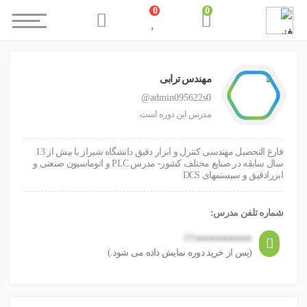
0
0
صفحه اصلی
دوره های آموزشی
آموزش PLC
آموزش برنامه‌ نویسی PLC Mitsubishi
مهندس ترابی
@admin095622s0
مدرس این دوره است.
فارغ التحصیل مهندسی کنترل و ابزار دقیق دانشگاه شیراز با بیش از 13
سال سابقه در صنایع مختلف کشور- مدرس PLC و اتوماسیون صنعتی و
ابزرادقیق و سیستمهای DCS
شماره تلفن مدرس:
09
●●●●●●●●●
(پس از خرید دوره نمایش داده می شود.)