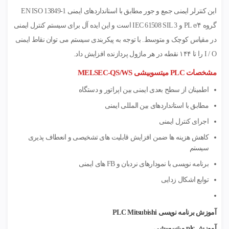
این کنترلر ایمنی جمع و جور مطابق با استانداردهای ایمنی EN ISO 13849-1
گروه ۴/PL e و IEC 61508 SIL 3 است و این ایده آل برای سیستم کنترل ایمنی
در مقیاس کوچک و متوسط. با توجه به پیکربندی سیستم می توان نقاط ایمنی
I / O را تا ۱۴۴ نقطه در هر ماژول پردازنده افزایش داد.
مشخصات PLC میتسوبیشی MELSEC-QS/WS
اطمینان از سطح بعدی ایمنی بین اپراتور و دستگاه
مطابق با استانداردهای بین المللی ایمنی
اجرای کنترل ایمنی
کاهش هزینه ها ضمن افزایش قابلیت های تشخیصی و انعطاف پذیری
سیستم
برنامه نویسی با نمودارهای نردبان و FB های ایمنی
توابع اشکال زدایی
آموزش برنامه‌ نویسی PLC Mitsubishi
آموزش plc میتسوبیشی