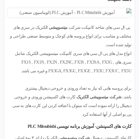
پی ال سی های شاخه کامپکت شرکت
میتسوبیشی
الکتریک در سری های
مختلف و متناسب برای انواع پروسه های کوچک و متوسط صنعتی طراحی و
تولید شده است.
انواع مدل های پی ال سی های سری کامپکت میتسوبیشی الکتریک شامل
سری های FX1S , FX1N , FX2N , FX2NC, FX3S , FX3SA , FX3G ,
FX3GA, FX3GC, FX3GE , FX3U, FX3UC , FX5U و غیره می باشد.
.
برای پروسه هایی که نیاز به تعداد ورودی و خروجی دیجیتال بیشتری
باشد،
شرکت میتسوبیشی الکتریک
کارت های اکسپنشن ورودی و خروجی
دیجیتال را ارائه نموده است که مبتوان با اضافه کردن این کارت های به سی
پی یو اصلی از آنها استفاده کرد.
کارت های اکسپنشن- آموزش برنامه‌ نویسی PLC Mitsubishi
کارتهای اکسپنشن دیجیتال
شرکت میتسوبیشی
الکتریک دارای ۳ نوع اصلی