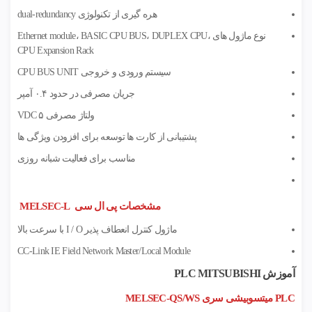
هره گیری از تکنولوژی dual-redundancy
نوع ماژول های Ethernet module، BASIC CPU BUS، DUPLEX CPU،
CPU Expansion Rack
سیستم ورودی و خروجی CPU BUS UNIT
جریان مصرفی در حدود ۰.۴ آمپر
ولتاژ مصرفی ۵ VDC
پشتیبانی از کارت ها توسعه برای افزودن ویژگی ها
مناسب برای فعالیت شبانه روزی
مشخصات پی ال سی MELSEC-L
ماژول کنترل انعطاف پذیر I / O با سرعت بالا
CC-Link IE Field Network Master/Local Module
آموزش PLC MITSUBISHI
PLC میتسوبیشی سری MELSEC-QS/WS