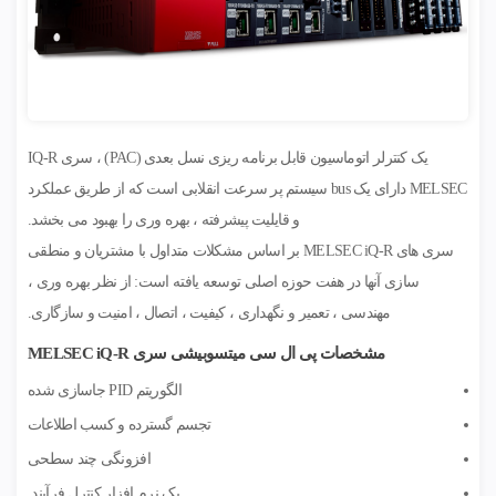
یک کنترلر اتوماسیون قابل برنامه ریزی نسل بعدی (PAC) ، سری IQ-R
MELSEC دارای یک bus سیستم پر سرعت انقلابی است که از طریق عملکرد
و قایلیت پیشرفته ، بهره وری را بهبود می بخشد.
سری های MELSEC iQ-R بر اساس مشکلات متداول با مشتریان و منطقی
سازی آنها در هفت حوزه اصلی توسعه یافته است: از نظر بهره وری ،
مهندسی ، تعمیر و نگهداری ، کیفیت ، اتصال ، امنیت و سازگاری.
مشخصات پی ال سی میتسوبیشی سری MELSEC iQ-R
الگوریتم PID جاسازی شده
تجسم گسترده و کسب اطلاعات
افزونگی چند سطحی
یک نرم افزار کنترل فرآیند.