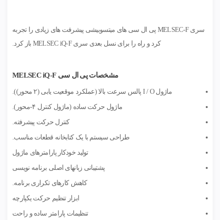
سری MELSEC-F پی ال سی های میتسوبیشی پیشرفت های زیادی را تجربه
کرد و راه را برای نسل بعدی سری MELSEC iQ-F باز کرد.
مشخصات پی ال سی MELSEC iQ-F
ماژول I / O پالس سرعت بالا (عملکرد موقعیت یابی (۲ محور)).
ماژول حرکت ساده (ماژول کنترل ۴-محور).
کنترل حرکت پیشرفته.
طراحی سیستم با یک کتابخانه قطعات مناسب.
تولید خودکار پارامترهای ماژول
پشتیبانی زبانهای اصلی برنامه نویسی
کاهش کارهای تکراری برنامه.
ابزار تنظیم حرکت یکپارچه
تنظیمات پارامتر ساده و راحت