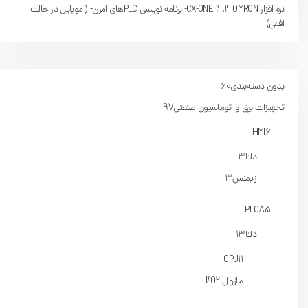
نرم افزار CX-ONE 4.4 OMRON- برنامه نویسی PLCهای امرن- ( موبایل در حالت
افقی)
بدون دسته‌بندی
60
تجهیزات برق و اتوماسیون صنعتی
97
HMI
6
دلتا
3
زیمنس
3
PLC
85
دلتا
13
CPU
11
ماژول I/O
2