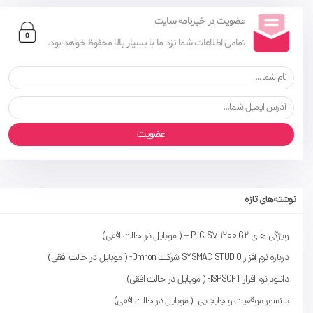
عضویت در خبرنامه سایت
تمامی اطلاعات شما نزد ما با بسیار بالا محفوظ خواهد بود.
عضویت
نوشته‌های تازه
ویژگی های PLC S7-1200 G2 – ( موبایل در حالت افقی)
درباره نرم افزار SYSMAC STUDIO شرکت Omron- ( موبایل در حالت افقی)
دانلود نرم افزار ISPSOFT- ( موبایل در حالت افقی)
سنسور موقعیت و جابجایی- ( موبایل در حالت افقی)