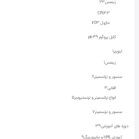
زیمنس
23
CPU
23
ماژول I/O
3
کابل پروگرم plc
49
اینورتر
1
زیمنس
1
سنسور و ترانسمیتر
8
القایی
3
انواع ترانسمیتر و ترنسدیوسر
5
سنسور و ترنسمیتر
7
دوره های آموزشی
39
آموزش HMI و مانیتورینگ
9