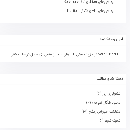
نرم افزارهای driver و Servo drive
64
نرم افزارهای HMI و Monitoring
175
آخرین دیدگاه‌ها
Web3 ModulE
در
جزوه معرفی PLCهای 1500 زیمنس- ( موبایل در حالت افقی)
دسته بندی مطالب
تکنولوژی روز
(6)
دانلود رایگان نرم افزار
(6)
مقالات آموزشی رایگان
(17)
نمونه کارها
(1)