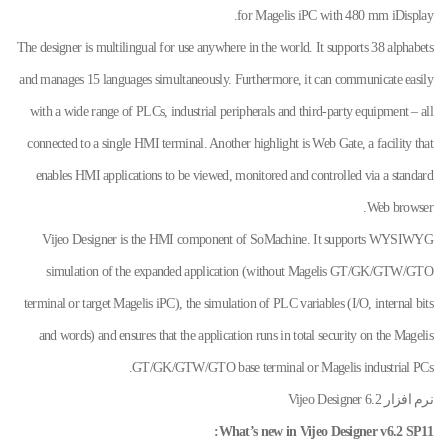
for Magelis iPC with 480 mm iDisplay.
The designer is multilingual for use anywhere in the world. It supports 38 alphabets
and manages 15 languages simultaneously. Furthermore, it can communicate easily
with a wide range of PLCs, industrial peripherals and third-party equipment – all
connected to a single HMI terminal. Another highlight is Web Gate, a facility that
enables HMI applications to be viewed, monitored and controlled via a standard
Web browser.
Vijeo Designer is the HMI component of SoMachine. It supports WYSIWYG
simulation of the expanded application (without Magelis GT/GK/GTW/GTO
terminal or target Magelis iPC), the simulation of PLC variables (I/O, internal bits
and words) and ensures that the application runs in total security on the Magelis
GT/GK/GTW/GTO base terminal or Magelis industrial PCs.
نرم افزار Vijeo Designer 6.2
What’s new in Vijeo Designer v6.2 SP11: