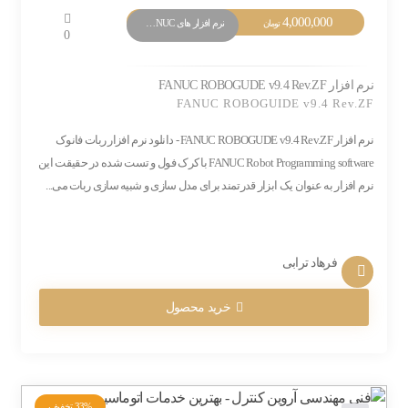
4,000,000
نرم افزار های PLC FANUC
تومان
0
نرم افزار FANUC ROBOGUDE v9.4 Rev.ZF
FANUC ROBOGUIDE v9.4 Rev.ZF
نرم افزار FANUC ROBOGUDE v9.4 Rev.ZF - دانلود نرم افزار ربات فانوک
FANUC Robot Programming software با کرک فول و تست شده در حقیقت این
نرم افزار به عنوان یک ابزار قدرتمند برای مدل سازی و شبیه سازی ربات می...
فرهاد ترابی
خرید محصول
33%
تخفیف