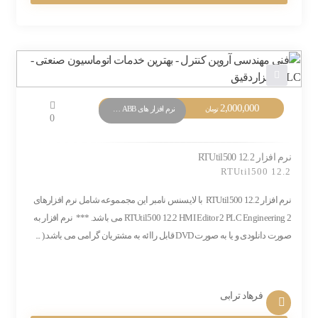
2,000,000
نرم افزار های PLC ABB
تومان
0
نرم افزار RTUtil500 12.2
RTUtil500 12.2
نرم افزار RTUtil500 12.2 با لایسنس نامبر این مجمموعه شامل نرم افزارهای
RTUtil500 12.2 HMI Editor 2 PLC Engineering 2 می باشد. *** نرم افزار به
صورت دانلودی و یا به صورت DVD قابل راائه به مشتریان گرامی می باشد.( ...
فرهاد ترابی