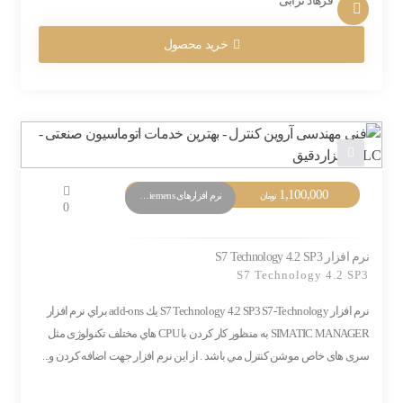
فرهاد ترابی
خرید محصول
1,100,000
نرم افزارهای PLC Siemens
تومان
0
نرم افزار S7 Technology 4.2 SP3
S7 Technology 4.2 SP3
نرم افزار S7 Technology 4.2 SP3 S7-Technology يك add-ons براي نرم افزار
SIMATIC MANAGER به منظور كار كردن با CPU هاي مختلف تکنولوژی مثل
سری های خاص موشن کنترل مي باشد . از این نرم افزار جهت اضافه کردن و...