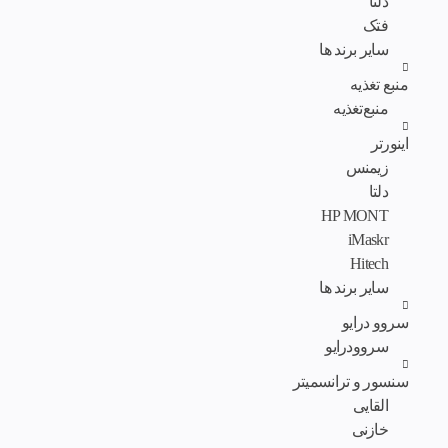
دلتا
فتک
سایر برند ها
منبع تغذیه
منبع‌تغذیه
اینورتر
زیمنس
دلتا
HP MONT
iMaskr
Hitech
سایر برند ها
سروو درایو
سروودرایو
سنسور و ترانسمیتر
القایی
خازنی