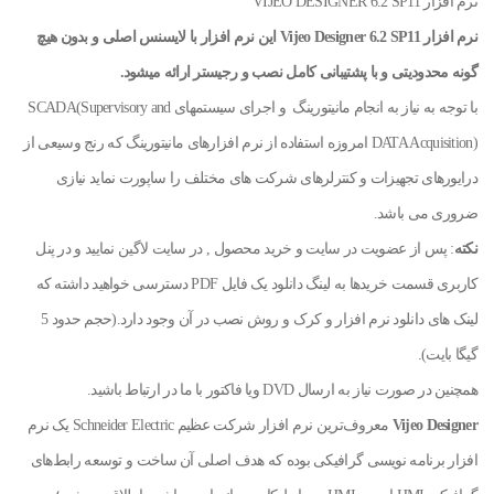
نرم افزار VIJEO DESIGNER 6.2 SP11
نرم افزار Vijeo Designer 6.2 SP11 این نرم افزار با لایسنس اصلی و بدون هیچ
گونه محدودیتی و با پشتیبانی کامل نصب و رجیستر ارائه میشود.
با توجه به نیاز به انجام مانیتورینگ و اجرای سیستمهای SCADA(Supervisory and
DATA Acquisition) امروزه استفاده از نرم افزارهای مانیتورینگ که رنج وسیعی از
درایورهای تجهیزات و کنترلرهای شرکت های مختلف را ساپورت نماید نیازی
ضروری می باشد.
نکته
: پس از عضویت در سایت و خرید محصول , در سایت لاگین نمایید و در پنل
کاربری قسمت خریدها به لینگ دانلود یک فایل PDF دسترسی خواهید داشته که
لینک های دانلود نرم افزار و کرک و روش نصب در آن وجود دارد.(حجم حدود 5
گیگا بایت).
همچنین در صورت نیاز به ارسال DVD ویا فاکتور با ما در ارتباط باشید.
Vijeo Designer
معروف‌ترین نرم افزار شرکت عظیم Schneider Electric یک نرم
افزار برنامه نویسی گرافیکی بوده که هدف اصلی آن ساخت و توسعه رابط‌های