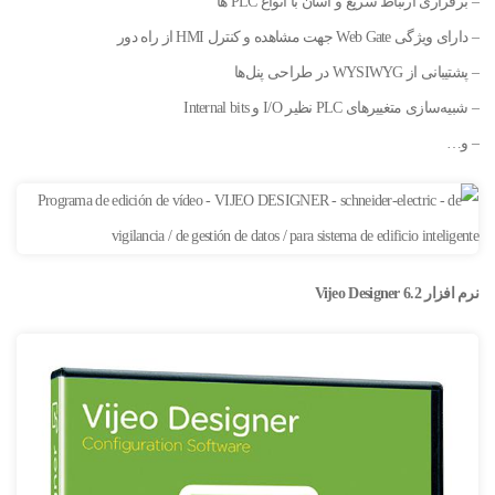
– برقراری ارتباط سریع و آسان با انواع PLC ها
– دارای ویژگی Web Gate جهت مشاهده و کنترل HMI از راه دور
– پشتیبانی از WYSIWYG در طراحی پنل‌ها
– شبیه‌سازی متغییرهای PLC نظیر I/O و Internal bits
– و…
نرم افزار Vijeo Designer 6.2