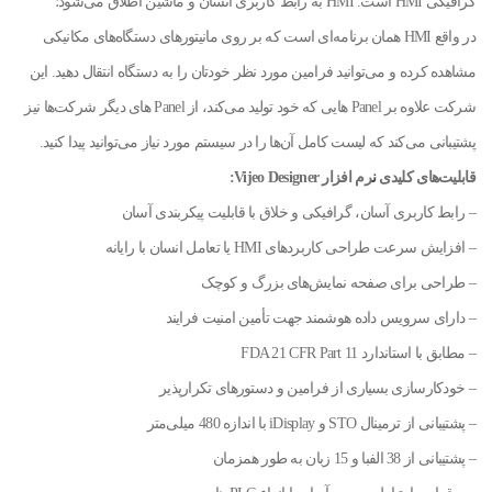
گرافیکی HMI است. HMI به رابط کاربری انسان و ماشین اطلاق می‌شود؛
در واقع HMI همان برنامه‌ای است که بر روی مانیتورهای دستگاه‌های مکانیکی
مشاهده کرده و می‌توانید فرامین مورد نظر خودتان را به دستگاه انتقال دهید. این
شرکت علاوه بر Panel هایی که خود تولید می‌کند، از Panel های دیگر شرکت‌ها نیز
پشتیبانی می‌کند که لیست کامل آن‌ها را در سیستم مورد نیاز می‌توانید پیدا کنید.
قابلیت‌های کلیدی
ن
رم افزار Vijeo Designer:
– رابط کاربری آسان، گرافیکی و خلاق با قابلیت پیکربندی آسان
– افزایش سرعت طراحی کاربردهای HMI یا تعامل انسان با رایانه
– طراحی برای صفحه نمایش‌های بزرگ و کوچک
– دارای سرویس داده هوشمند جهت تأمین امنیت فرایند
– مطابق با استاندارد FDA 21 CFR Part 11
– خودکارسازی بسیاری از فرامین و دستورهای تکرارپذیر
– پشتیبانی از ترمینال STO و iDisplay با اندازه 480 میلی‌متر
– پشتیبانی از 38 الفبا و 15 زبان به طور همزمان