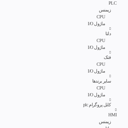
PLC
زیمنس
CPU
ماژول I/O
دلتا
CPU
ماژول I/O
فتک
CPU
ماژول I/O
سایر برندها
CPU
ماژول I/O
کابل پروگرام plc
HMI
زیمنس