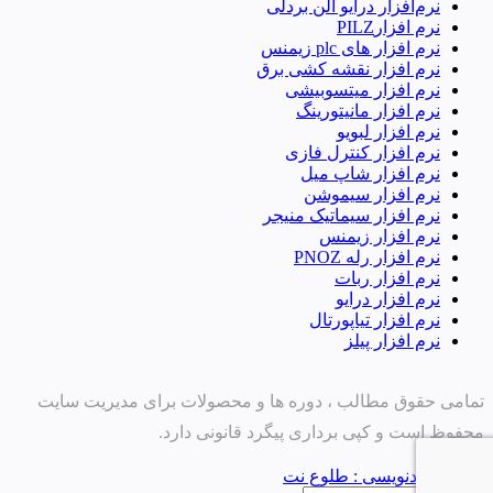
نرم‌افزار درایو آلن بردلی
نرم افزارPILZ
نرم افزار های plc زیمنس
نرم افزار نقشه کشی برق
نرم افزار میتسوبیشی
نرم افزار مانیتورینگ
نرم افزار لبویو
نرم افزار کنترل فازی
نرم افزار شاپ میل
نرم افزار سیموشن
نرم افزار سیماتیک منیجر
نرم افزار زیمنس
نرم افزار رله PNOZ
نرم افزار ربات
نرم افزار درایو
نرم افزار تیاپورتال
نرم افزار پیلز
تمامی حقوق مطالب ، دوره ها و محصولات برای مدیریت سایت
محفوظ است و کپی برداری پیگرد قانونی دارد.
طراح و کدنویسی : طلوع نت