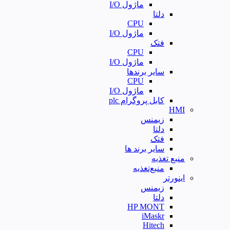
ماژول I/O
دلتا
CPU
ماژول I/O
فتک
CPU
ماژول I/O
سایر برندها
CPU
ماژول I/O
کابل پروگرام plc
HMI
زیمنس
دلتا
فتک
سایر برند ها
منبع تغذیه
منبع‌تغذیه
اینورتر
زیمنس
دلتا
HP MONT
iMaskr
Hitech