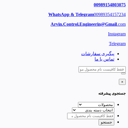
00989154803075
WhatsApp & Telegram
00989354157234
Arvin.Control.Engineerin@Gmail
.com
Instagram
Telegram
پیگیری سفارشات
تماس با ما
×
جستجوی پیشرفته