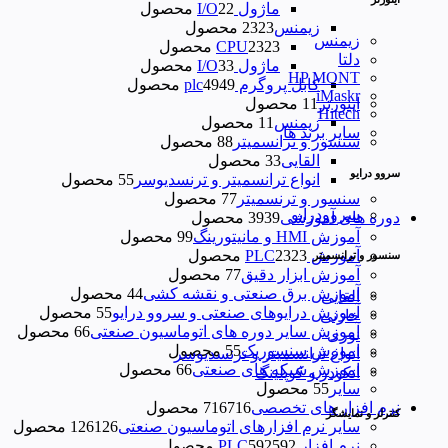
ماژول I/O
2 محصول
2
زیمنس
23 محصول
23
زیمنس
23 محصول
23
CPU
دلتا
ماژول I/O
3 محصول
3
HP MONT
کابل پروگرم plc
49 محصول
49
iMaskr
اینورتر
1 محصول
1
Hitech
زیمنس
1 محصول
1
سایر برند ها
سنسور و ترانسمیتر
8 محصول
8
القایی
3 محصول
3
سروو درایو
انواع ترانسمیتر و ترنسدیوسر
5 محصول
5
سنسور و ترنسمیتر
7 محصول
7
سروودرایو
دوره های آموزشی
39 محصول
39
آموزش HMI و مانیتورینگ
9 محصول
9
آموزش PLC
23 محصول
23
سنسور و ترانسمیتر
آموزش ابزار دقیق
7 محصول
7
آموزش برق صنعتی و نقشه کشی
4 محصول
4
القایی
آموزش درایوهای صنعتی و سروو درایو
5 محصول
5
خازنی
آموزش سایر دوره های اتوماسیون صنعتی
6 محصول
6
نوری
اموزش سنسوریک
5 محصول
5
انواع ترانسمیتر و ترنسدیوسر
اموزش شبکه های صنعتی
6 محصول
6
انکودر و کوپلینگ
سایر
5 محصول
5
نرم افزار های تخصصی
716 محصول
716
کنترلر و نمایشگر
سایر نرم افزارهای اتوماسیون صنعتی
126 محصول
126
نرم افزار PLC
592 محصول
592