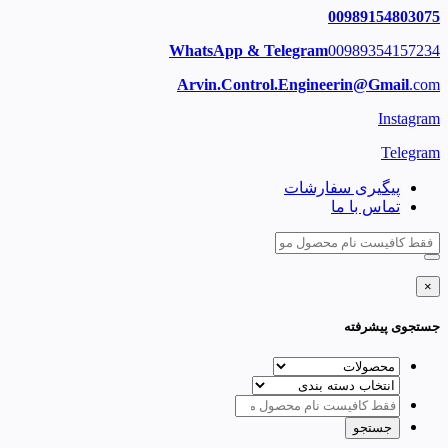
00989154803075
WhatsApp & Telegram
00989354157234
Arvin.Control.Engineerin@Gmail
.com
Instagram
Telegram
پیگیری سفارشات
تماس با ما
×
جستجوی پیشرفته