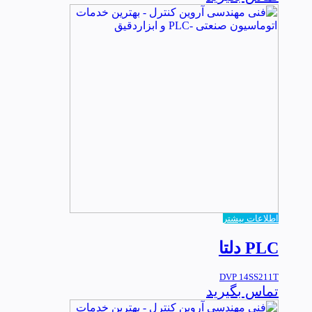
اطلاعات بیشتر
PLC دلتا
DVP 14SS211T
تماس بگیرید