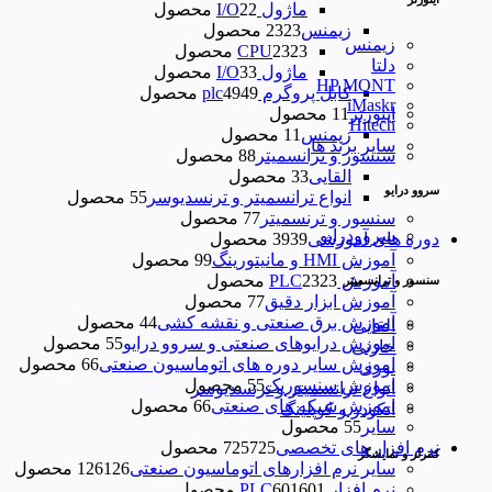
ماژول I/O
2 محصول
2
زیمنس
23 محصول
23
زیمنس
23 محصول
23
CPU
دلتا
ماژول I/O
3 محصول
3
HP MONT
کابل پروگرم plc
49 محصول
49
iMaskr
اینورتر
1 محصول
1
Hitech
زیمنس
1 محصول
1
سایر برند ها
سنسور و ترانسمیتر
8 محصول
8
القایی
3 محصول
3
سروو درایو
انواع ترانسمیتر و ترنسدیوسر
5 محصول
5
سنسور و ترنسمیتر
7 محصول
7
سروودرایو
دوره های آموزشی
39 محصول
39
آموزش HMI و مانیتورینگ
9 محصول
9
آموزش PLC
23 محصول
23
سنسور و ترانسمیتر
آموزش ابزار دقیق
7 محصول
7
آموزش برق صنعتی و نقشه کشی
4 محصول
4
القایی
آموزش درایوهای صنعتی و سروو درایو
5 محصول
5
خازنی
آموزش سایر دوره های اتوماسیون صنعتی
6 محصول
6
نوری
اموزش سنسوریک
5 محصول
5
انواع ترانسمیتر و ترنسدیوسر
اموزش شبکه های صنعتی
6 محصول
6
انکودر و کوپلینگ
سایر
5 محصول
5
نرم افزار های تخصصی
725 محصول
725
کنترلر و نمایشگر
سایر نرم افزارهای اتوماسیون صنعتی
126 محصول
126
نرم افزار PLC
601 محصول
601