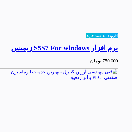
افزودن به سبد خرید
نرم افزار S5S7 For windows زیمنس
750,000
تومان