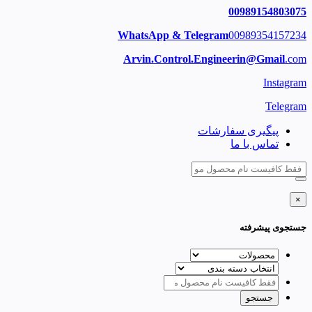
00989154803075
WhatsApp & Telegram
00989354157234
Arvin.Control.Engineerin@Gmail
.com
Instagram
Telegram
پیگیری سفارشات
تماس با ما
×
جستجوی پیشرفته