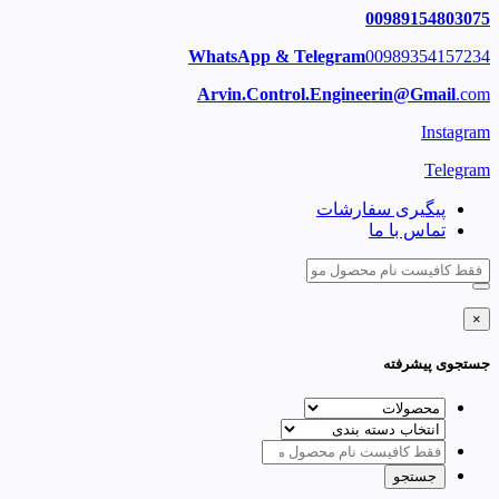
00989154803075
WhatsApp & Telegram
00989354157234
Arvin.Control.Engineerin@Gmail
.com
Instagram
Telegram
پیگیری سفارشات
تماس با ما
×
جستجوی پیشرفته