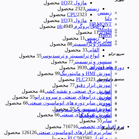
ماژول I/O
2 محصول
2
زیمنس
23 محصول
23
زیمنس
23 محصول
23
CPU
دلتا
ماژول I/O
3 محصول
3
HP MONT
کابل پروگرم plc
49 محصول
49
iMaskr
اینورتر
1 محصول
1
Hitech
زیمنس
1 محصول
1
سایر برند ها
سنسور و ترانسمیتر
8 محصول
8
القایی
3 محصول
3
سروو درایو
انواع ترانسمیتر و ترنسدیوسر
5 محصول
5
سنسور و ترنسمیتر
7 محصول
7
سروودرایو
دوره های آموزشی
39 محصول
39
آموزش HMI و مانیتورینگ
9 محصول
9
آموزش PLC
23 محصول
23
سنسور و ترانسمیتر
آموزش ابزار دقیق
7 محصول
7
آموزش برق صنعتی و نقشه کشی
4 محصول
4
القایی
آموزش درایوهای صنعتی و سروو درایو
5 محصول
5
خازنی
آموزش سایر دوره های اتوماسیون صنعتی
6 محصول
6
نوری
اموزش سنسوریک
5 محصول
5
انواع ترانسمیتر و ترنسدیوسر
اموزش شبکه های صنعتی
6 محصول
6
انکودر و کوپلینگ
سایر
5 محصول
5
نرم افزار های تخصصی
716 محصول
716
کنترلر و نمایشگر
سایر نرم افزارهای اتوماسیون صنعتی
126 محصول
126
نرم افزار PLC
592 محصول
592