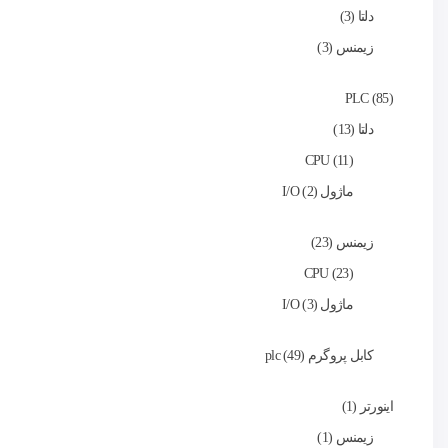
دلتا
3
زیمنس
3
PLC
85
دلتا
13
CPU
11
ماژول I/O
2
زیمنس
23
CPU
23
ماژول I/O
3
کابل پروگرم plc
49
اینورتر
1
زیمنس
1