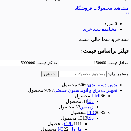
مشاهده محصولات فروشگاه
0
0 مورد
مشاهده سبد خرید
سبد خرید شما خالی است.
فیلتر براساس قیمت:
حداقل قیمت
حداكثر قيمت
جستجو برای:
جستجو
بدون دسته‌بندی
60 محصول
60
تجهیزات برق و اتوماسیون صنعتی
97 محصول
97
6 محصول
6
HMI
دلتا
3 محصول
3
زیمنس
3 محصول
3
85 محصول
85
PLC
دلتا
13 محصول
13
11 محصول
11
CPU
ماژول I/O
2 محصول
2