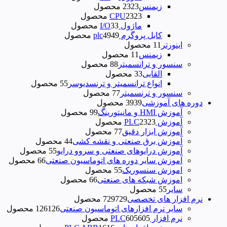
زیمنس
23 محصول
23
23 محصول
23
CPU
ماژول I/O
3 محصول
3
کابل پروگرم plc
49 محصول
49
اینورتر
1 محصول
1
زیمنس
1 محصول
1
سنسور و ترانسمیتر
8 محصول
8
القایی
3 محصول
3
انواع ترانسمیتر و ترنسدیوسر
5 محصول
5
سنسور و ترنسمیتر
7 محصول
7
دوره های آموزشی
39 محصول
39
آموزش HMI و مانیتورینگ
9 محصول
9
آموزش PLC
23 محصول
23
آموزش ابزار دقیق
7 محصول
7
آموزش برق صنعتی و نقشه کشی
4 محصول
4
آموزش درایوهای صنعتی و سروو درایو
5 محصول
5
آموزش سایر دوره های اتوماسیون صنعتی
6 محصول
6
اموزش سنسوریک
5 محصول
5
اموزش شبکه های صنعتی
6 محصول
6
سایر
5 محصول
5
نرم افزار های تخصصی
729 محصول
729
سایر نرم افزارهای اتوماسیون صنعتی
126 محصول
126
نرم افزار PLC
605 محصول
605