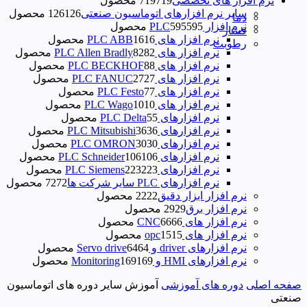
نرم افزار های تخصصی
719 محصول
719
سایر نرم افزارهای اتوماسیون صنعتی
126 محصول
126
دما
نرم افزار PLC
595 محصول
595
فشار
نرم افزار های PLC ABB
16 محصول
16
رطوبت
نرم افزار های PLC Allen Bradly
82 محصول
82
نرم افزار های PLC BECKHOF
8 محصول
8
نرم افزار های PLC FANUC
27 محصول
27
نرم افزار های PLC Festo
7 محصول
7
نرم افزار های PLC Wago
10 محصول
10
نرم‌ افزارهای PLC Delta
5 محصول
5
نرم افزارهای PLC Mitsubishi
36 محصول
36
نرم افزارهای PLC OMRON
30 محصول
30
نرم افزارهای PLC Schneider
106 محصول
106
نرم افزارهای PLC Siemens
223 محصول
223
نرم افزارهای PLC سایر شرکت ها
72 محصول
72
نرم افزار ابزار دقیق
22 محصول
22
نرم افزار برق
29 محصول
29
نرم افزار های CNC
66 محصول
66
نرم افزار های opc
15 محصول
15
نرم افزارهای driver و Servo drive
64 محصول
64
نرم افزارهای HMI و Monitoring
169 محصول
169
صفحه اصلی
دوره های آموزشی
آموزش سایر دوره های اتوماسیون
صنعتی