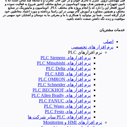
فنی مهندسی آروین کنترل با کادری جوان و در عین حال مجرب و با سابقه چند سالی است که با
تامین تجهیزات و همچنین هدف بهبود اتوماسیون در صنایع مختلف کشور شروع به فعالیت نموده و
امروز افتخار این را دارد که با انجام پروژه های مختلف PLC, اتوماسیون و مانیتورینگ در صنایع
مختلف و همچنین مشاوره و آموزش گام مهمی در این راستا برداشته و مورد اعتماد مخاطبین خود
قرار گرفته است . شما نیز میتوانید با همکاری با ما و معرفی ما به دوستان و آشنایان خود سهمی در
موفقیت و زنده نگه داشتن صنعت داشته باشید.
خدمات مشتریان
اصلی
نرم افزار های تخصصی
نرم افزارهای PLC
نرم افزارهای PLC Siemens
نرم افزارهای PLC Mitsubishi
نرم‌ افزارهای PLC Delta
نرم افزار های PLC ABB
نرم افزارهای PLC OMRON
نرم افزارهای PLC Schneider
نرم افزار های PLC BECKHOF
نرم افزار های PLC Allen Bradly
نرم افزار های PLC FANUC
نرم افزار های PLC Wago
نرم افزار های PLC Festo
نرم افزارهای PLC سایر شرکت ها
نرم افزارهای HMI و Monitoring