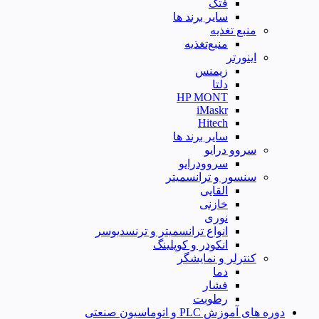
فتک
سایر برند ها
منبع تغذیه
منبع‌تغذیه
اینورتر
زیمنس
دلتا
HP MONT
iMaskr
Hitech
سایر برند ها
سروو درایو
سروودرایو
سنسور و ترانسمیتر
القایی
خازنی
نوری
انواع ترانسمیتر و ترنسدیوسر
انکودر و کوپلینگ
کنترلر و نمایشگر
دما
فشار
رطوبت
دوره های آموزش PLC و اتوماسیون صنعتی