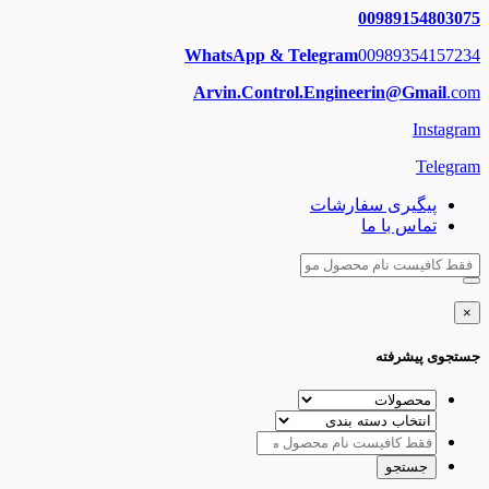
00989154803075
WhatsApp & Telegram
00989354157234
Arvin.Control.Engineerin@Gmail
.com
Instagram
Telegram
پیگیری سفارشات
تماس با ما
×
جستجوی پیشرفته