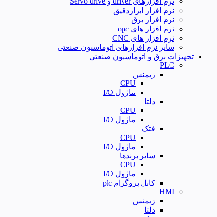
نرم افزارهای driver و Servo drive
نرم افزار ابزاردقیق
نرم افزار برق
نرم افزار های opc
نرم افزار های CNC
سایر نرم افزارهای اتوماسیون صنعتی
تجهیزات برق و اتوماسیون صنعتی
PLC
زیمنس
CPU
ماژول I/O
دلتا
CPU
ماژول I/O
فتک
CPU
ماژول I/O
سایر برندها
CPU
ماژول I/O
کابل پروگرام plc
HMI
زیمنس
دلتا