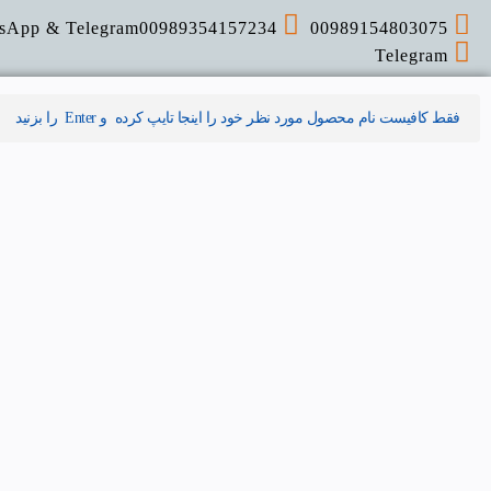
sApp & Telegram
00989354157234
00989154803075
Telegram