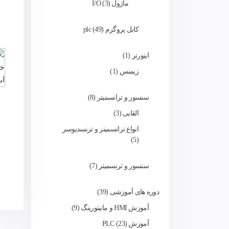
ماژول I/O
3
کابل پروگرم plc
49
اینورتر
1
زیمنس
1
سنسور و ترانسمیتر
8
القایی
3
انواع ترانسمیتر و ترنسدیوسر
5
سنسور و ترنسمیتر
7
دوره های آموزشی
39
آموزش HMI و مانیتورینگ
9
آموزش PLC
23