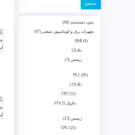
جستجو
بدون دسته‌بندی
60
تجهیزات برق و اتوماسیون صنعتی
97
HMI
6
دلتا
3
زیمنس
3
PLC
85
دلتا
13
CPU
11
ماژول I/O
2
زیمنس
23
CPU
23