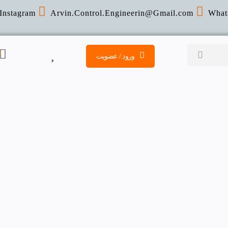
Instagram
Arvin.Control.Engineerin@Gmail
.com
What
ورود / عضویت