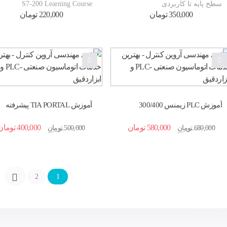
سطح پایه تا کاربردی
S7-200 Learning Course
350,000
تومان
220,000
تومان
آموزش PLC زیمنس 300/400
آموزش TIA PORTAL پیشرفته
پیشرفته
580,000
تومان
400,000
تومان
680,000
تومان
500,000
تومان
2
1
←