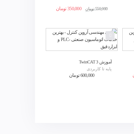
350,000
تومان
550,000
تومان
آموزش TwinCAT 3
پایه تا کاربردی
600,000
تومان