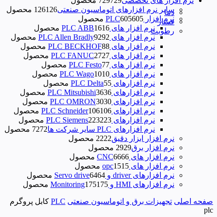
نرم افزار های تخصصی
729 محصول
729
سایر نرم افزارهای اتوماسیون صنعتی
126 محصول
126
دما
نرم افزار PLC
605 محصول
605
فشار
نرم افزار های PLC ABB
16 محصول
16
رطوبت
نرم افزار های PLC Allen Bradly
92 محصول
92
نرم افزار های PLC BECKHOF
8 محصول
8
نرم افزار های PLC FANUC
27 محصول
27
نرم افزار های PLC Festo
7 محصول
7
نرم افزار های PLC Wago
10 محصول
10
نرم‌ افزارهای PLC Delta
5 محصول
5
نرم افزارهای PLC Mitsubishi
36 محصول
36
نرم افزارهای PLC OMRON
30 محصول
30
نرم افزارهای PLC Schneider
106 محصول
106
نرم افزارهای PLC Siemens
223 محصول
223
نرم افزارهای PLC سایر شرکت ها
72 محصول
72
نرم افزار ابزار دقیق
22 محصول
22
نرم افزار برق
29 محصول
29
نرم افزار های CNC
66 محصول
66
نرم افزار های opc
15 محصول
15
نرم افزارهای driver و Servo drive
64 محصول
64
نرم افزارهای HMI و Monitoring
175 محصول
175
صفحه اصلی
تجهیزات برق و اتوماسیون صنعتی
PLC
کابل پروگرم
plc