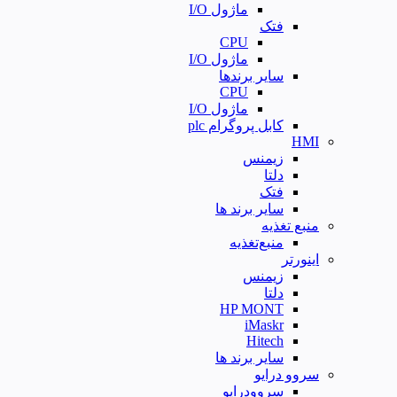
ماژول I/O
فتک
CPU
ماژول I/O
سایر برندها
CPU
ماژول I/O
کابل پروگرام plc
HMI
زیمنس
دلتا
فتک
سایر برند ها
منبع تغذیه
منبع‌تغذیه
اینورتر
زیمنس
دلتا
HP MONT
iMaskr
Hitech
سایر برند ها
سروو درایو
سروودرایو