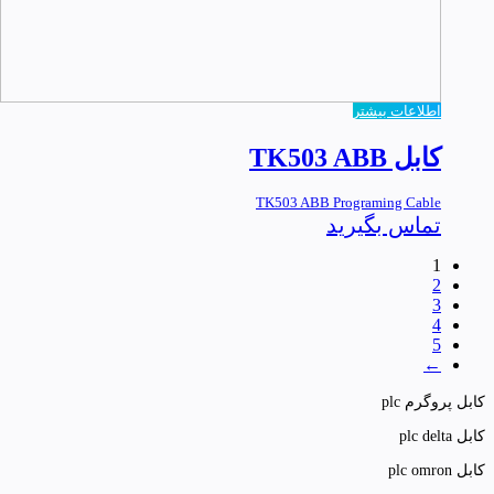
اطلاعات بیشتر
کابل TK503 ABB
TK503 ABB Programing Cable
تماس بگیرید
1
2
3
4
5
←
کابل پروگرم plc
کابل plc delta
کابل plc omron