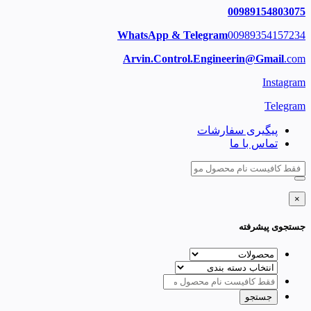
00989154803075
WhatsApp & Telegram
00989354157234
Arvin.Control.Engineerin@Gmail
.com
Instagram
Telegram
پیگیری سفارشات
تماس با ما
×
جستجوی پیشرفته