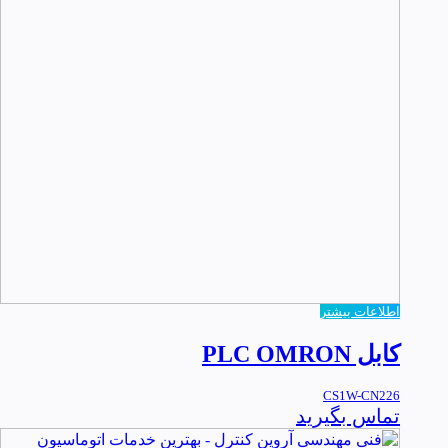
اطلاعات بیشتر
کابل PLC OMRON
CS1W-CN226
تماس بگیرید