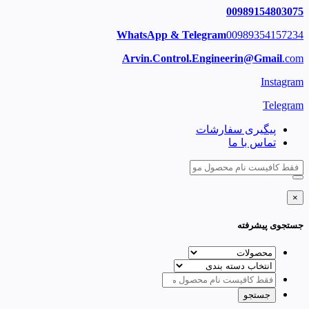
00989154803075
WhatsApp & Telegram
00989354157234
Arvin.Control.Engineerin@Gmail
.com
Instagram
Telegram
پیگیری سفارشات
تماس با ما
×
جستجوی پیشرفته