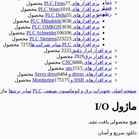
دما
نرم افزار های PLC Festo
7 محصول
7
فشار
نرم افزار های PLC Wago
10 محصول
10
رطوبت
نرم‌ افزارهای PLC Delta
5 محصول
5
نرم افزارهای PLC Mitsubishi
36 محصول
36
نرم افزارهای PLC OMRON
30 محصول
30
نرم افزارهای PLC Schneider
106 محصول
106
نرم افزارهای PLC Siemens
223 محصول
223
نرم افزارهای PLC سایر شرکت ها
72 محصول
72
نرم افزار ابزار دقیق
22 محصول
22
نرم افزار برق
29 محصول
29
نرم افزار های CNC
66 محصول
66
نرم افزار های opc
15 محصول
15
نرم افزارهای driver و Servo drive
64 محصول
64
نرم افزارهای HMI و Monitoring
175 محصول
175
صفحه اصلی
تجهیزات برق و اتوماسیون صنعتی
PLC
سایر برندها
ماژول
ماژول I/O
هیچ محصولی یافت نشد.
دانلود سریع و آسان