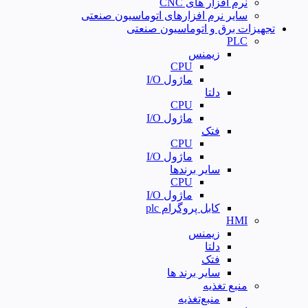
نرم افزار های CNC
سایر نرم افزارهای اتوماسیون صنعتی
تجهیزات برق و اتوماسیون صنعتی
PLC
زیمنس
CPU
ماژول I/O
دلتا
CPU
ماژول I/O
فتک
CPU
ماژول I/O
سایر برندها
CPU
ماژول I/O
کابل پروگرام plc
HMI
زیمنس
دلتا
فتک
سایر برند ها
منبع تغذیه
منبع‌تغذیه