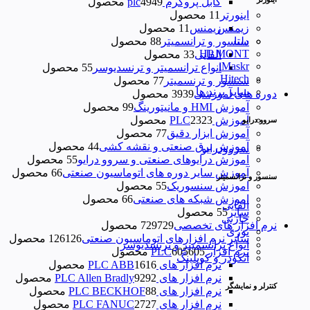
کابل پروگرم plc
49 محصول
49
اینورتر
1 محصول
1
زیمنس
زیمنس
1 محصول
1
دلتا
سنسور و ترانسمیتر
8 محصول
8
HP MONT
القایی
3 محصول
3
iMaskr
انواع ترانسمیتر و ترنسدیوسر
5 محصول
5
Hitech
سنسور و ترنسمیتر
7 محصول
7
سایر برند ها
دوره های آموزشی
39 محصول
39
آموزش HMI و مانیتورینگ
9 محصول
9
آموزش PLC
23 محصول
23
سروو درایو
آموزش ابزار دقیق
7 محصول
7
آموزش برق صنعتی و نقشه کشی
4 محصول
4
سروودرایو
آموزش درایوهای صنعتی و سروو درایو
5 محصول
5
آموزش سایر دوره های اتوماسیون صنعتی
6 محصول
6
سنسور و ترانسمیتر
اموزش سنسوریک
5 محصول
5
اموزش شبکه های صنعتی
6 محصول
6
القایی
سایر
5 محصول
5
خازنی
نرم افزار های تخصصی
729 محصول
729
نوری
سایر نرم افزارهای اتوماسیون صنعتی
126 محصول
126
انواع ترانسمیتر و ترنسدیوسر
نرم افزار PLC
605 محصول
605
انکودر و کوپلینگ
نرم افزار های PLC ABB
16 محصول
16
نرم افزار های PLC Allen Bradly
92 محصول
92
کنترلر و نمایشگر
نرم افزار های PLC BECKHOF
8 محصول
8
نرم افزار های PLC FANUC
27 محصول
27