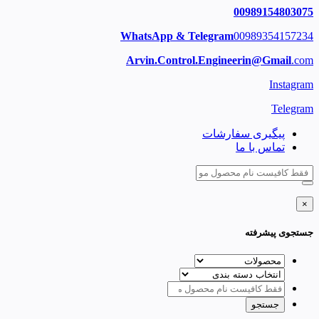
00989154803075
WhatsApp & Telegram
00989354157234
Arvin.Control.Engineerin@Gmail
.com
Instagram
Telegram
پیگیری سفارشات
تماس با ما
×
جستجوی پیشرفته