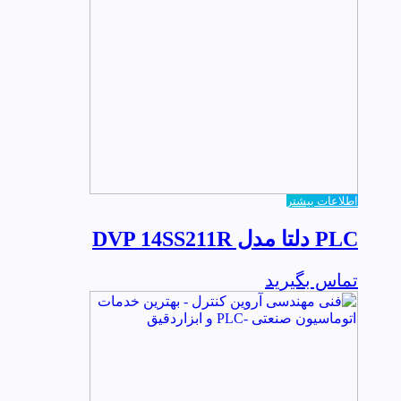
اطلاعات بیشتر
PLC دلتا مدل DVP 14SS211R
تماس بگیرید