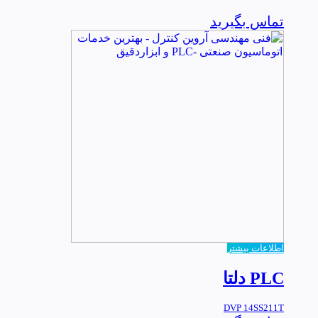
تماس بگیرید
اطلاعات بیشتر
PLC دلتا
DVP 14SS211T