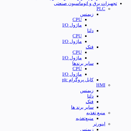
تجهیزات برق و اتوماسیون صنعتی
PLC
زیمنس
CPU
ماژول I/O
دلتا
CPU
ماژول I/O
فتک
CPU
ماژول I/O
سایر برندها
CPU
ماژول I/O
کابل پروگرام plc
HMI
زیمنس
دلتا
فتک
سایر برند ها
منبع تغذیه
منبع‌تغذیه
اینورتر
زیمنس