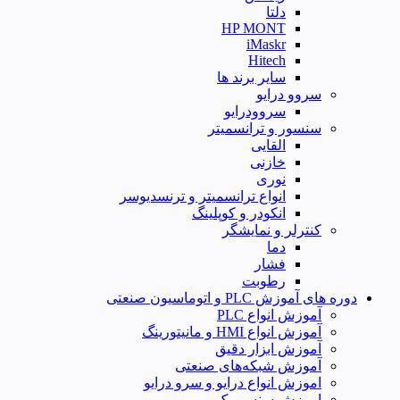
دلتا
HP MONT
iMaskr
Hitech
سایر برند ها
سروو درایو
سروودرایو
سنسور و ترانسمیتر
القایی
خازنی
نوری
انواع ترانسمیتر و ترنسدیوسر
انکودر و کوپلینگ
کنترلر و نمایشگر
دما
فشار
رطوبت
دوره های آموزش PLC و اتوماسیون صنعتی
آموزش انواع PLC
آموزش انواع HMI و مانیتورینگ
آموزش ابزار دقیق
آموزش شبکه‌های صنعتی
اموزش انواع درایو و سرو درایو
اموزش سنسوریک