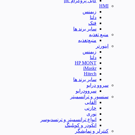
کابل پروگرام plc
HMI
زیمنس
دلتا
فتک
سایر برند ها
منبع تغذیه
منبع‌تغذیه
اینورتر
زیمنس
دلتا
HP MONT
iMaskr
Hitech
سایر برند ها
سروو درایو
سروودرایو
سنسور و ترانسمیتر
القایی
خازنی
نوری
انواع ترانسمیتر و ترنسدیوسر
انکودر و کوپلینگ
کنترلر و نمایشگر