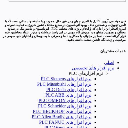
فنی مهندسی آروین کنترل با کادری جوان و در عین حال مجرب و با سابقه چند سالی است که با
تامین تجهیزات و همچنین هدف بهبود اتوماسیون در صنایع مختلف کشور شروع به فعالیت نموده و
امروز افتخار این را دارد که با انجام پروژه های مختلف PLC, اتوماسیون و مانیتورینگ در صنایع
مختلف و همچنین مشاوره و آموزش گام مهمی در این راستا برداشته و مورد اعتماد مخاطبین خود
قرار گرفته است . شما نیز میتوانید با همکاری با ما و معرفی ما به دوستان و آشنایان خود سهمی در
موفقیت و زنده نگه داشتن صنعت داشته باشید.
خدمات مشتریان
اصلی
نرم افزار های تخصصی
نرم افزارهای PLC
نرم افزارهای PLC Siemens
نرم افزارهای PLC Mitsubishi
نرم‌ افزارهای PLC Delta
نرم افزار های PLC ABB
نرم افزارهای PLC OMRON
نرم افزارهای PLC Schneider
نرم افزار های PLC BECKHOF
نرم افزار های PLC Allen Bradly
نرم افزار های PLC FANUC
نرم افزار های PLC Wago