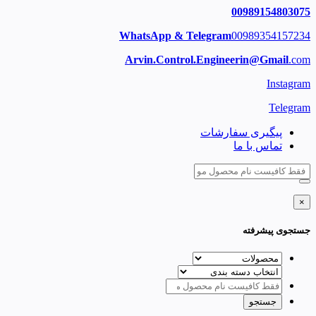
00989154803075
WhatsApp & Telegram
00989354157234
Arvin.Control.Engineerin@Gmail
.com
Instagram
Telegram
پیگیری سفارشات
تماس با ما
×
جستجوی پیشرفته