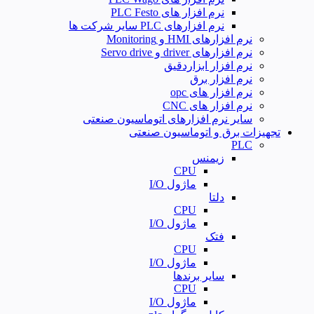
نرم افزار های PLC Festo
نرم افزارهای PLC سایر شرکت ها
نرم افزارهای HMI و Monitoring
نرم افزارهای driver و Servo drive
نرم افزار ابزاردقیق
نرم افزار برق
نرم افزار های opc
نرم افزار های CNC
سایر نرم افزارهای اتوماسیون صنعتی
تجهیزات برق و اتوماسیون صنعتی
PLC
زیمنس
CPU
ماژول I/O
دلتا
CPU
ماژول I/O
فتک
CPU
ماژول I/O
سایر برندها
CPU
ماژول I/O