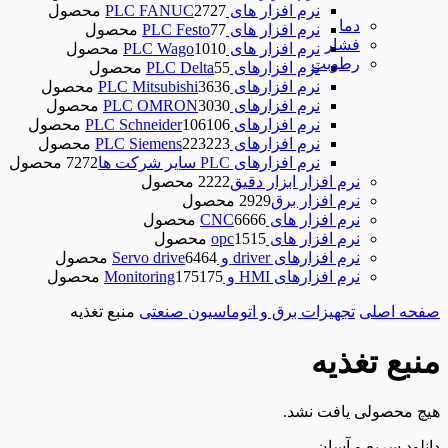
نرم افزار های PLC FANUC
27 محصول
27
دما
نرم افزار های PLC Festo
7 محصول
7
فشار
نرم افزار های PLC Wago
10 محصول
10
رطوبت
نرم‌ افزارهای PLC Delta
5 محصول
5
نرم افزارهای PLC Mitsubishi
36 محصول
36
نرم افزارهای PLC OMRON
30 محصول
30
نرم افزارهای PLC Schneider
106 محصول
106
نرم افزارهای PLC Siemens
223 محصول
223
نرم افزارهای PLC سایر شرکت ها
72 محصول
72
نرم افزار ابزار دقیق
22 محصول
22
نرم افزار برق
29 محصول
29
نرم افزار های CNC
66 محصول
66
نرم افزار های opc
15 محصول
15
نرم افزارهای driver و Servo drive
64 محصول
64
نرم افزارهای HMI و Monitoring
175 محصول
175
صفحه اصلی
تجهیزات برق و اتوماسیون صنعتی
منبع تغذیه
منبع تغذیه
هیچ محصولی یافت نشد.
دانلود سریع و آسان