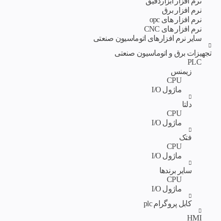
نرم افزار ابزاردقیق
نرم افزار برق
نرم افزار های opc
نرم افزار های CNC
سایر نرم افزارهای اتوماسیون صنعتی
تجهیزات برق و اتوماسیون صنعتی
PLC
زیمنس
CPU
ماژول I/O
دلتا
CPU
ماژول I/O
فتک
CPU
ماژول I/O
سایر برندها
CPU
ماژول I/O
کابل پروگرام plc
HMI