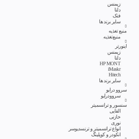
زیمنس
دلتا
فتک
سایر برند ها
منبع تغذیه
منبع‌تغذیه
اینورتر
زیمنس
دلتا
HP MONT
iMaskr
Hitech
سایر برند ها
سروو درایو
سروودرایو
سنسور و ترانسمیتر
القایی
خازنی
نوری
انواع ترانسمیتر و ترنسدیوسر
انکودر و کوپلینگ