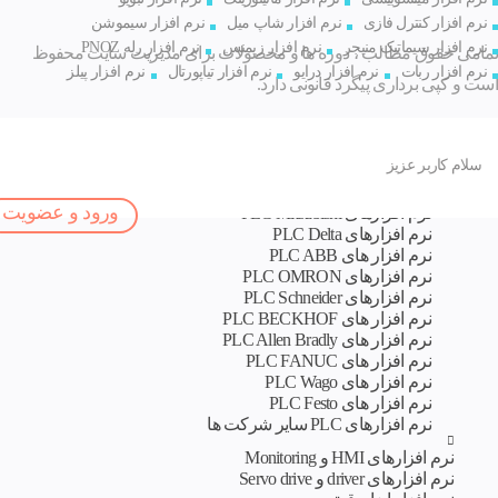
نرم افزار کنترل فازی
نرم افزار شاپ میل
نرم افزار سیموشن
نرم افزار سیماتیک منیجر
نرم افزار زیمنس
نرم افزار رله PNOZ
تمامی حقوق مطالب ، دوره ها و محصولات برای مدیریت سایت محفوظ
نرم افزار ربات
نرم افزار درایو
نرم افزار تیاپورتال
نرم افزار پیلز
است و کپی برداری پیگرد قانونی دارد.
اصلی
طراح و 
نرم افزار های تخصصی
سلام کاربر عزیز
نرم افزارهای PLC
نرم افزارهای PLC Siemens
ورود و عضویت
نرم افزارهای PLC Mitsubishi
نرم‌ افزارهای PLC Delta
نرم افزار های PLC ABB
نرم افزارهای PLC OMRON
نرم افزارهای PLC Schneider
نرم افزار های PLC BECKHOF
نرم افزار های PLC Allen Bradly
نرم افزار های PLC FANUC
نرم افزار های PLC Wago
نرم افزار های PLC Festo
نرم افزارهای PLC سایر شرکت ها
نرم افزارهای HMI و Monitoring
نرم افزارهای driver و Servo drive