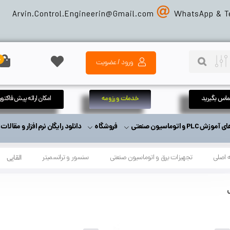
Arvin.Control.Engineerin@Gmail
.com
WhatsApp & T
0
ورود / عضویت
تماس بگیرید
خدمات و رزومه
امکان ارائه پیش فاکتور
زش PLC و اتوماسیون صنعتی
فروشگاه
دانلود رایگان نرم افزار و مقالا
 اصلی
تجهیزات برق و اتوماسیون صنعتی
سنسور و ترانسمیتر
القایی
ی