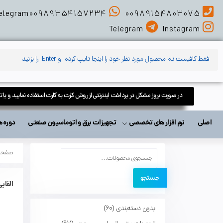
elegram
00989354157234
00989154803075
Telegram
Instagram
در صورت بروز مشکل در پرداخت اینترنتی از روش کارت به کارت استفاده نمایید و یا 
اصلی
نرم افزار های تخصصی
تجهیزات برق و اتوماسیون صنعتی
دوره های آمو
صفحه
جستجو
القای
بدون دسته‌بندی
60