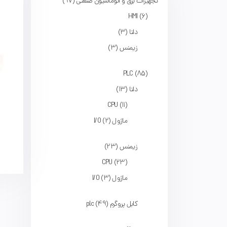
تجهیزات برق و اتوماسیون صنعتی
97
HMI
6
دلتا
3
زیمنس
3
PLC
85
دلتا
13
CPU
11
ماژول I/O
2
زیمنس
23
CPU
23
ماژول I/O
3
کابل پروگرم plc
49