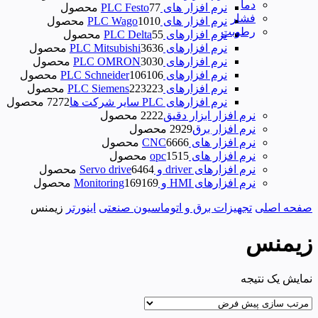
دما
نرم افزار های PLC Festo
7 محصول
7
فشار
نرم افزار های PLC Wago
10 محصول
10
رطوبت
نرم‌ افزارهای PLC Delta
5 محصول
5
نرم افزارهای PLC Mitsubishi
36 محصول
36
نرم افزارهای PLC OMRON
30 محصول
30
نرم افزارهای PLC Schneider
106 محصول
106
نرم افزارهای PLC Siemens
223 محصول
223
نرم افزارهای PLC سایر شرکت ها
72 محصول
72
نرم افزار ابزار دقیق
22 محصول
22
نرم افزار برق
29 محصول
29
نرم افزار های CNC
66 محصول
66
نرم افزار های opc
15 محصول
15
نرم افزارهای driver و Servo drive
64 محصول
64
نرم افزارهای HMI و Monitoring
169 محصول
169
صفحه اصلی
تجهیزات برق و اتوماسیون صنعتی
اینورتر
زیمنس
زیمنس
نمایش یک نتیجه