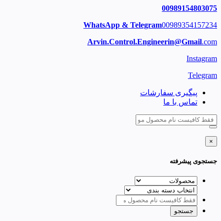
00989154803075
WhatsApp & Telegram
00989354157234
Arvin.Control.Engineerin@Gmail
.com
Instagram
Telegram
پیگیری سفارشات
تماس با ما
×
جستجوی پیشرفته