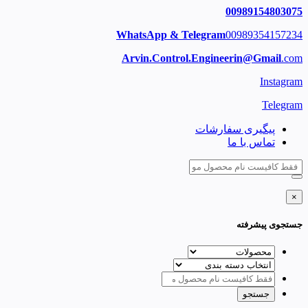
00989154803075
WhatsApp & Telegram
00989354157234
Arvin.Control.Engineerin@Gmail
.com
Instagram
Telegram
پیگیری سفارشات
تماس با ما
×
جستجوی پیشرفته