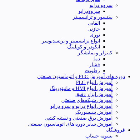
سروو درایو
سروودرایو
سنسور و ترانسمیتر
القایی
خازنی
نوری
انواع ترانسمیتر و ترنسدیوسر
انکودر و کوپلینگ
کنترلر و نمایشگر
دما
فشار
رطوبت
دوره های آموزش PLC و اتوماسیون صنعتی
آموزش انواع PLC
آموزش انواع HMI و مانیتورینگ
آموزش ابزار دقیق
آموزش شبکه‌های صنعتی
اموزش انواع درایو و سرو درایو
اموزش سنسوریک
اموزش برق صنعتی و نقشه کشی
اموزش سایر دوره های اتوماسیون صنعتی
فروشگاه
تسویه حساب