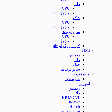
دلتا
CPU
ماژول I/O
فتک
CPU
ماژول I/O
سایر برندها
CPU
ماژول I/O
کابل پروگرام plc
HMI
زیمنس
دلتا
فتک
سایر برند ها
منبع تغذیه
منبع‌تغذیه
اینورتر
زیمنس
دلتا
HP MONT
iMaskr
Hitech
سایر برند ها