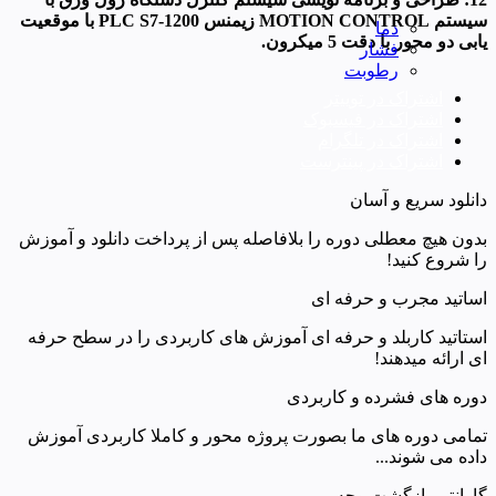
سیستم MOTION CONTROL زیمنس PLC S7-1200 با موقعیت
دما
یابی دو محور با دقت 5 میکرون.
فشار
رطوبت
اشتراک در توییتر
اشتراک در فیسبوک
اشتراک در تلگرام
اشتراک در پینترست
دانلود سریع و آسان
بدون هیچ معطلی دوره را بلافاصله پس از پرداخت دانلود و آموزش
را شروع کنید!
اساتید مجرب و حرفه ای
استاتید کاربلد و حرفه ای آموزش های کاربردی را در سطح حرفه
ای ارائه میدهند!
دوره های فشرده و کاربردی
تمامی دوره های ما بصورت پروژه محور و کاملا کاربردی آموزش
داده می شوند...
گارانتی بازگشت وجه