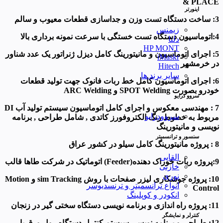
& PLACE
اینورتر
3: ساخت دستگاه تست وزن و جداسازی قطعات
معیوب و سالم
زیمنس
4:اتوماسیون دستگاه تست خستگی با سرعت نمونه برداری بالا
دلتا
HP MONT
5: اجرای اتوماسیون و مانیتورینگ کامل دیزل ژنراتور یک عدد شناور
iMaskr
در خرمشهر
Hitech
سایر برند ها
6: اجرای اتوماسیون کامل خط ربات فانوک جهت تولید قطعات
خودرو بصورت SPOT Welding و ARC Welding
سروو درایو
7 : مهندسی معکوس و اجرای کامل اتوماسیون
سیستم تولید آب DI
سروودرایو
مربوط به خطوط رنگ الکتروفورز کاتدی
, شامل طراحی , برنامه
نویسی و مانیتورینگ
سنسور و ترانسمیتر
8 : پروژه مانیتورینگ کامل سیلو در کشور عراق
القایی
9:پروژه ربات خوراک دهنده(Feeder) اتوماتیک در شرکت طاها قالب
خازنی
نوری
10: پروژه جوشکاری لیزر صفحات با روش sim Tracking و Motion
انواع ترانسمیتر و ترنسدیوسر
Control
انکودر و کوپلینگ
11: پروژه راه اندازی و برنامه نویسی دستگاه سختی گیر در زنجان
کنترلر و نمایشگر
12: طراحی و برنامه نویسی سیستم کنترل دستگاه رول ورق با