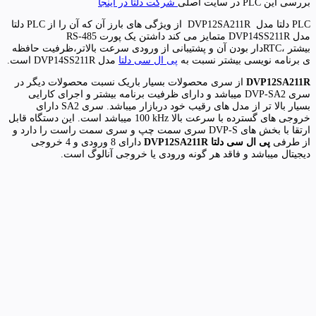
بررسی این PLC در سایت اصلی
شرکت دلتا در اینجا
PLC دلتا مدل DVP12SA211R از ویژگی های بارز آن که آن را از PLC دلتا
مدل DVP14SS211R متمایز می کند داشتن یک پورت RS-485
بیشتر ،RTCدار بودن آن و پشتیبانی از ورودی سرعت بالاتر،ظرفیت حافظه
ی برنامه نویسی بیشتر نسبت به
پی ال سی دلتا
مدل DVP14SS211R است.
DVP12SA211R
از سری محصولات بسیار باریک نسبت محصولات دیگر در
سری
DVP-SA2
میباشد و دارای ظرفیت برنامه بیشتر و اجرای کارایی
بسیار بالا تر از مدل های رقیب خود دربازار میباشد. سری
SA2
دارای
خروجی های گسترده با سرعت بالا
100 kHz
میباشد است. این دستگاه قابل
ارتقا با بخش های
DVP-S
سری سمت چپ و سری سمت راست را دارد و
از طرفی
پی ال سی دلتا
DVP12SA211R
دارای 8 ورودی و 4 خروجی
دیجیتال میباشد و فاقد هر گونه ورودی یا خروجی آنالوگ است.