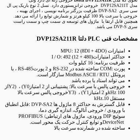
نحوی که مدل
Delta DVP12SA11R
خروجی رله ای دارد ولی
مدل
DVP12SA211T
خروجی ترانزیستوری دارد. نسل 2 نوع باریک پی ال
سی سری
DVP-SA2
ظرفیت بزرگتر برنامه نویسی ، اجرای بهینه ،
خروجی با سرعت بالا 100 کیلو هرتز و شمارش توابع را ارائه می دهد.
همچنین قابل ارتقا با ماژول های توسعه ی سمت چپ و سمت راست
سری
DVP-S
می باشد
.
مشخصات فنی PLC دلتا
DVP12SA211R
امتیازات
MPU: 12 (8DI + 4DO)
حداکثر امتیازات
I / O: 492 (12 + 480)
ظرفیت برنامه: 16 کیلو وات
پورت
COM:
ساخته شده در
RS-232
و 2 پورت
RS-485
، با
پروتکل
Modbus ASCII / RTU
سازگار است
.
می تواند استاد یا برده باشد
خروجی پالس با سرعت بالا: پشتیبانی از 2 امتیاز
(Y0
،
Y2)
از
100
kHz
و 2 امتیاز
(Y1
،
Y3)
خروجی پالس سرعت بالا
مستقل 10
kHz.
قابل گسترش به حداکثر 8 ماژول ها
: DVP-SA2
قابل انطباق
با ورودی / خروجی آنالوگ، اندازه گیری دما،
سوئیچ
DIP
ورودی، ماژول های ارتباطی
PROFIBUS /
DeviceNet
و توابع کنترل حرکت یک محور است
.
ساخته شده در شمارنده سرعت بالا