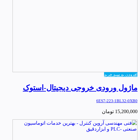
افزودن به سبد خرید
ماژول ورودی خروجی دیجیتال-استوک
6ES7-223-1BL32-0XB0
15,200,000
تومان