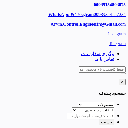
00989154803075
WhatsApp & Telegram
00989354157234
Arvin.Control.Engineerin@Gmail
.com
Instagram
Telegram
پیگیری سفارشات
تماس با ما
×
جستجوی پیشرفته