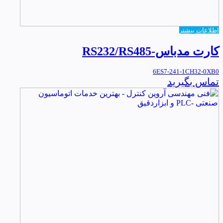
اطلاعات بیشتر
کارت مدباس-RS232/RS485
6ES7-241-1CH32-0XB0
تماس بگیرید