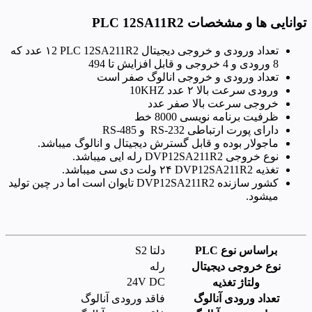
توانایی ها و مشخصات
PLC 12SA11R2
تعداد ورودی و خروجی دیجیتال
PLC 12SA211R2
۱2 عدد که
8 ورودی و 4 خروجی و قابل افزایش تا 494
تعداد ورودی و خروجی انالوگ صفر است
ورودی سرعت بالا ۲ عدد
10KHZ
خروجی سرعت بالا صفر عدد
ظرفیت برنامه نویسی 8000 خط
دارای پورت ارتباطی
RS-232
و
RS-485
ماجولار بوده و قابل گسترش دیجیتال و انالوگ میباشد.
نوع خروجی
DVP12SA211R2
رله ایی میباشد.
تغذیه
DVP12SA211R2
۲۴ ولت دی سی میباشد.
کشور سازنده
DVP12SA211R2
تایوان است اما در چین تولید
میشود.
براساس نوع PLC
دلتا S2
نوع خروجی دیجیتال
رله
24V DC
ولتاژ تغذیه
تعداد ورودی آنالوگ
فاقد ورودی آنالوگ