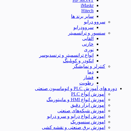
HP MONT
iMaskr
Hitech
سایر برند ها
سروو درایو
سروودرایو
سنسور و ترانسمیتر
القایی
خازنی
نوری
انواع ترانسمیتر و ترنسدیوسر
انکودر و کوپلینگ
کنترلر و نمایشگر
دما
فشار
رطوبت
دوره های آموزش PLC و اتوماسیون صنعتی
آموزش انواع PLC
آموزش انواع HMI و مانیتورینگ
آموزش ابزار دقیق
آموزش شبکه‌های صنعتی
اموزش انواع درایو و سرو درایو
اموزش سنسوریک
اموزش برق صنعتی و نقشه کشی