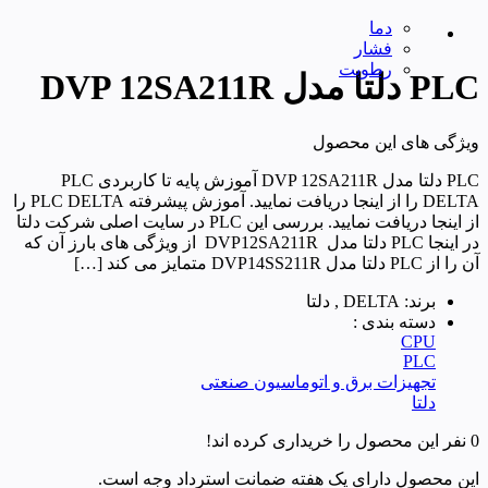
دما
فشار
رطوبت
PLC دلتا مدل DVP 12SA211R
ویژگی های این محصول
PLC دلتا مدل DVP 12SA211R آموزش پایه تا کاربردی PLC
DELTA را از اینجا دریافت نمایید. آموزش پیشرفته PLC DELTA را
از اینجا دریافت نمایید. بررسی این PLC در سایت اصلی شرکت دلتا
در اینجا PLC دلتا مدل DVP12SA211R از ویژگی های بارز آن که
آن را از PLC دلتا مدل DVP14SS211R متمایز می کند […]
برند: DELTA , دلتا
دسته بندی :
CPU
PLC
تجهیزات برق و اتوماسیون صنعتی
دلتا
0 نفر این محصول را خریداری کرده اند!
این محصول دارای یک هفته ضمانت استرداد وجه است.