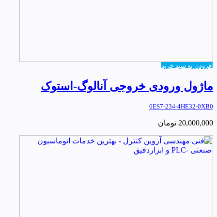
افزودن به سبد خرید
ماژول ورودی خروجی آنالوگ-استوک
6ES7-234-4HE32-0XB0
20,000,000
تومان