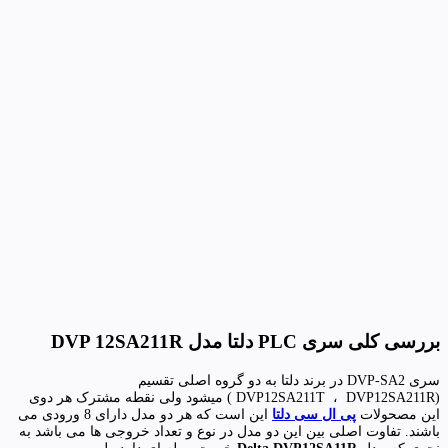
بررسی کلی سری PLC دلتا مدل DVP 12SA211R
سری
DVP-SA2
در برند دلتا به دو گروه اصلی تقسیم
(
DVP12SA211R
،
DVP12SA211T
) میشود ولی نقطه مشترک هر دوی
این مصحولات
پی ال سی دلتا
این است که هر دو مدل دارای 8 ورودی می
باشند. تفاوت اصلی بین این دو مدل در نوع و تعداد خروجی ها می باشد به