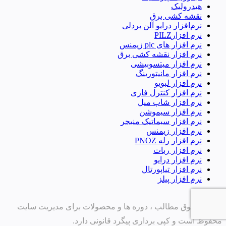
هیدرولیک
نقشه کشی برق
نرم‌افزار درایو آلن بردلی
نرم افزارPILZ
نرم افزار های plc زیمنس
نرم افزار نقشه کشی برق
نرم افزار میتسوبیشی
نرم افزار مانیتورینگ
نرم افزار لبویو
نرم افزار کنترل فازی
نرم افزار شاپ میل
نرم افزار سیموشن
نرم افزار سیماتیک منیجر
نرم افزار زیمنس
نرم افزار رله PNOZ
نرم افزار ربات
نرم افزار درایو
نرم افزار تیاپورتال
نرم افزار پیلز
تمامی حقوق مطالب ، دوره ها و محصولات برای مدیریت سایت
محفوظ است و کپی برداری پیگرد قانونی دارد.