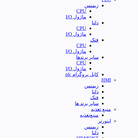
زیمنس
CPU
ماژول I/O
دلتا
CPU
ماژول I/O
فتک
CPU
ماژول I/O
سایر برندها
CPU
ماژول I/O
کابل پروگرام plc
HMI
زیمنس
دلتا
فتک
سایر برند ها
منبع تغذیه
منبع‌تغذیه
اینورتر
زیمنس
دلتا