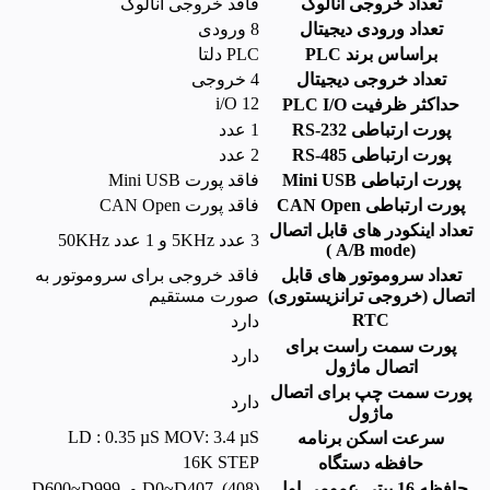
تعداد خروجی آنالوگ
فاقد خروجی آنالوگ
تعداد ورودی دیجیتال
8 ورودی
براساس برند PLC
PLC دلتا
تعداد خروجی دیجیتال
4 خروجی
i/O 12
حداکثر ظرفیت PLC I/O
پورت ارتباطی RS-232
1 عدد
پورت ارتباطی RS-485
2 عدد
پورت ارتباطی Mini USB
فاقد پورت Mini USB
پورت ارتباطی CAN Open
فاقد پورت CAN Open
تعداد اینکودر های قابل اتصال
3 عدد 5KHz و 1 عدد 50KHz
(A/B mode )
تعداد سروموتور های قابل
فاقد خروجی برای سروموتور به
اتصال (خروجی ترانزیستوری)
صورت مستقیم
RTC
دارد
پورت سمت راست برای
دارد
اتصال ماژول
پورت سمت چپ برای اتصال
دارد
ماژول
LD : 0.35 µS MOV: 3.4 µS
سرعت اسکن برنامه
16K STEP
حافظه دستگاه
حافظه 16 بیتی عمومی اول
D0~D407, (408) و D600~D999,