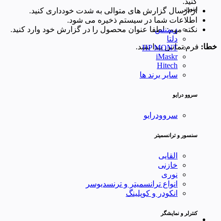
کنید.
اینورتر
از ارسال گزارش های متوالی به شدت خودداری کنید.
اطلاعات شما در سیستم ذخیره می شود.
نکته مهم: لطفا عنوان محصول را در گزارش خود وارد کنید.
زیمنس
دلتا
خطا:
فرم تماس پیدا نشد.
HP MONT
iMaskr
Hitech
سایر برند ها
سروو درایو
سروودرایو
سنسور و ترانسمیتر
القایی
خازنی
نوری
انواع ترانسمیتر و ترنسدیوسر
انکودر و کوپلینگ
کنترلر و نمایشگر