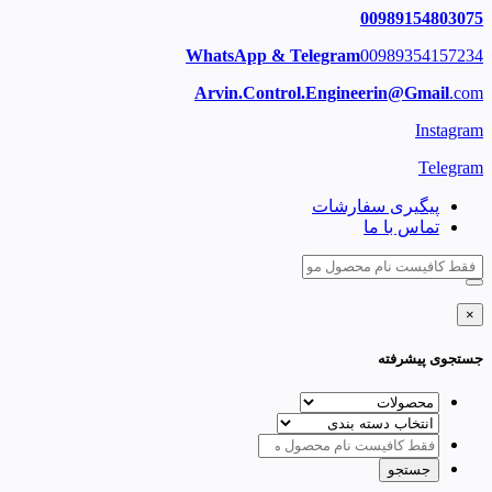
00989154803075
WhatsApp & Telegram
00989354157234
Arvin.Control.Engineerin@Gmail
.com
Instagram
Telegram
پیگیری سفارشات
تماس با ما
×
جستجوی پیشرفته