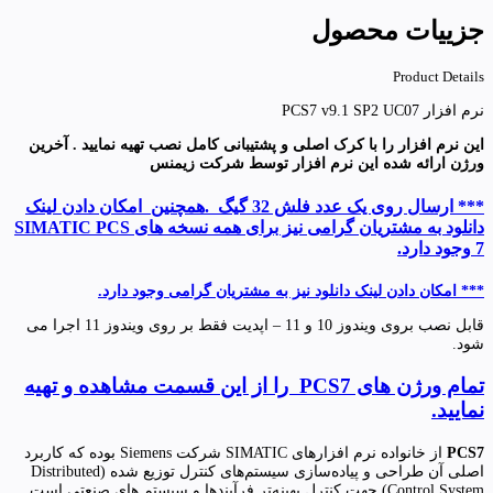
جزییات محصول
Product Details
نرم افزار PCS7 v9.1 SP2 UC07
این نرم افزار را با کرک اصلی و پشتیبانی کامل نصب تهیه نمایید . آخرین
ورژن ارائه شده این نرم افزار توسط شرکت زیمنس
*** ارسال روی یک عدد فلش 32 گیگ .همچنین امکان دادن لینک
دانلود به مشتریان گرامی نیز برای همه نسخه های SIMATIC PCS
7 وجود دارد.
*** امکان دادن لینک دانلود نیز به مشتریان گرامی وجود دارد.
قابل نصب بروی ویندوز 10 و 11 – اپدیت فقط بر روی ویندوز 11 اجرا می
شود.
تمام ورژن های PCS7 را از این قسمت مشاهده و تهیه
نمایید.
PCS7
از خانواده نرم افزارهای SIMATIC شرکت Siemens بوده که کاربرد
اصلی آن طراحی و پیاده‌سازی سیستم‌های کنترل توزیع شده (Distributed
Control System) جهت کنترل بهینه‌تر فرآیندها و سیستم های صنعتی است.