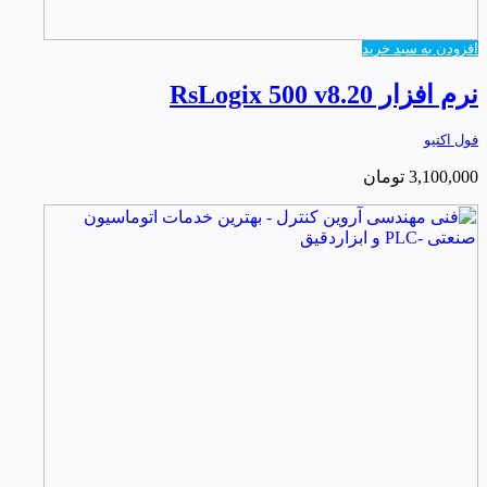
افزودن به سبد خرید
نرم افزار RsLogix 500 v8.20
فول اکتیو
3,100,000
تومان