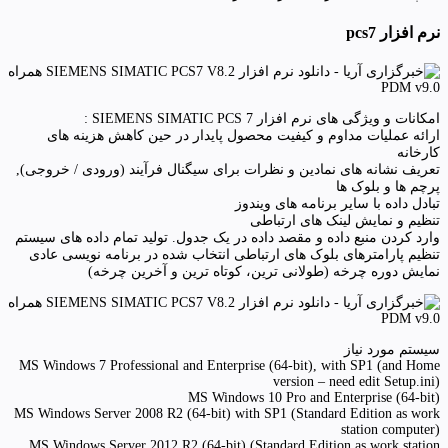
نرم افزار pcs7
امکانات و ویژگی های نرم افزار SIEMENS SIMATIC PCS 7 :
ارائه عملیات مداوم و کیفیت محصول پایدار در حین کاهش هزینه های
کارخانه
تعریف نشانه های نمادین و نظرات برای سیگنال فرآیند (ورودی / خروجی),
پرچم ها و بلوک ها
تبادل داده با سایر برنامه های ویندوز
تنظیم و نمایش لینک های ارتباطی
وارد کردن منبع داده و مقصد داده در یک جدول. تولید تمام داده های سیستم
تنظیم پارامترهای بلوک های ارتباطی انتخاب شده در برنامه نویسی عادی
نمایش دوره چرخه (طولانی ترین، کوتاه ترین و آخرین چرخه)
سیستم مورد نیاز
MS Windows 7 Professional and Enterprise (64-bit), with SP1 (and Home
version – need edit Setup.ini)
MS Windows 10 Pro and Enterprise (64-bit)
MS Windows Server 2008 R2 (64-bit) with SP1 (Standard Edition as work
station computer)
MS Windows Server 2012 R2 (64-bit) (Standard Edition as work station