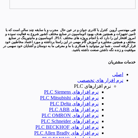
فنی مهندسی آروین کنترل با کادری جوان و در عین حال مجرب و با سابقه چند سالی است که با
تامین تجهیزات و همچنین هدف بهبود اتوماسیون در صنایع مختلف کشور شروع به فعالیت نموده و
امروز افتخار این را دارد که با انجام پروژه های مختلف PLC, اتوماسیون و مانیتورینگ در صنایع
مختلف و همچنین مشاوره و آموزش گام مهمی در این راستا برداشته و مورد اعتماد مخاطبین خود
قرار گرفته است . شما نیز میتوانید با همکاری با ما و معرفی ما به دوستان و آشنایان خود سهمی در
موفقیت و زنده نگه داشتن صنعت داشته باشید.
خدمات مشتریان
اصلی
نرم افزار های تخصصی
نرم افزارهای PLC
نرم افزارهای PLC Siemens
نرم افزارهای PLC Mitsubishi
نرم‌ افزارهای PLC Delta
نرم افزار های PLC ABB
نرم افزارهای PLC OMRON
نرم افزارهای PLC Schneider
نرم افزار های PLC BECKHOF
نرم افزار های PLC Allen Bradly