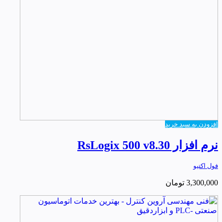
افزودن به سبد خرید
نرم افزار RsLogix 500 v8.30
فول اکتیو
3,300,000
تومان