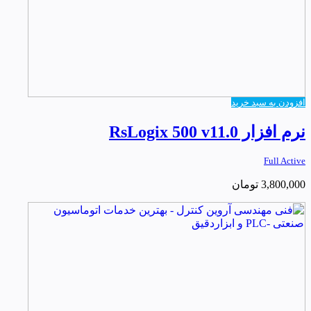
افزودن به سبد خرید
نرم افزار RsLogix 500 v11.0
Full Active
3,800,000
تومان