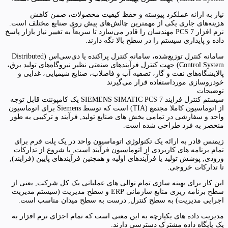
نیاز به ارائه عملکرد پیوسته و حفظ کیفیت محصولات، ضمن کاهش
هزینه‌های جاری یکی از مهمترین چالش‌های پیش روی صنایع مختلف است.
نرم افزار PCS 7 مهندسان را قادر می‌سازد تا سریعاً به تغییر نیاز بازار پاسخ
داده و پایداری سیستم را در سطح بالا نگه دارند.
سامانه کنترل توزیع‌شده، سامانه کنترل پراکنده یا دی‌سی‌اس (Distributed
Control System) جهت کنترل فرآیندهای صنعتی نظیر نیروگاه‌های تولید برق،
پالایشگاه‌های نفت و گاز، تصفیه آب و فاضلاب، صنایع شیمیایی، غذایی و
خودروسازی مورداستفاده قرار می‌گیرند
توضیحات
سیستم کنترل فرایند SIEMENS SIMATIC PCS 7 یک کامپوننت قابل توجه
از اتوماسیون کاملا مجتمع (TIA) است که توسط Siemens برای اتوماسیون
واحد و سفارشی در تمامی بخش های صنایع تولید, فرآیند و ترکیبی به طور
منحصر به فرد طراحی شده است.
زیمنس قادر به ارائه یک تکنولوژی اتوماسیون واحد در یک پلت فرم برای
تمام برنامه های کاربردی از اتوماسیون فرآیند است, با شروع از تدارکات
ورودی, پوشش تولید یا فرآیندهای اولیه و همچنین فرآیندهای پایین (فرایند),
تا تدارکات خروجی.
این کار برای بهینه سازی تمام توالی های عملیاتی یک کل شرکت, یعنی از
سطح برنامه ریزی منابع سازمانی ERP و سطح مدیریت (سیستم مدیریت
اجرایی مدیریت) به سطح کنترل, درست به سطح میدان مناسب است.
مدیریت داده های یکپارچه به این معنی است که تمام اجزای نرم افزار به
یک پایگاه داده مشترک دسترسی دارند.