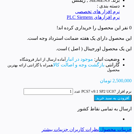
برند: SIEMENS , زیمنس
دسته بندی :
نرم افزار های تخصصی
نرم افزارهای PLC Siemens
0 نفر این محصول را خریداری کرده اند!
این محصول دارای یک هفته ضمانت استرداد وجه است.
این یک محصول اورجینال ( اصل ) است.
وضعیت انبار:
موجود در انبار
آماده ارسال از انبار فروشگاه
گارانتی
بازگشت وجه و اصالت کالا
همراه با گارانتی ارائه بهترین
محصول
2,500,000
تومان
نرم افزار PCS7 v9.1 SP2 UC07 عدد
افزودن به سبد خرید
ارسال به تمامی نقاط کشور
جزییات محصول
نظرات کاربران
جزییات بیشتر