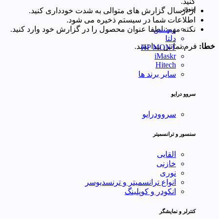
کنید.
اینورتر
از ارسال گزارش های متوالی به شدت خودداری کنید.
اطلاعات شما در سیستم ذخیره می شود.
نکته مهم: لطفا عنوان محصول را در گزارش خود وارد کنید.
زیمنس
دلتا
خطا:
فرم تماس پیدا نشد.
HP MONT
iMaskr
Hitech
سایر برند ها
سروو درایو
سروودرایو
سنسور و ترانسمیتر
القایی
خازنی
نوری
انواع ترانسمیتر و ترنسدیوسر
انکودر و کوپلینگ
کنترلر و نمایشگر