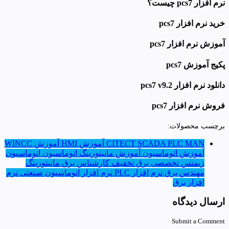
نرم افزار pcs7 چیست؟
خرید نرم افزار pcs7
آموزش نرم افزار pcs7
پکیج آموزش pcs7
دانلود نرم افزار pcs7 v9.2
فروش نرم افزار pcs7
برچسب محصولات:
PLC MAN
CITECT SCADA
آموزش HMI
آموزش WINCC
آموزش اتوماسیون
آموزش مانیتورینگ
اتوماسیون
اتوماسیون
زیمنس
تخصصی برق
تخفیف
کارشناس برق
مانیتورینگ
مهندس یرق
نرم افزار PLC
نرم افزار اتوماسیون صنعتی
نرم
افزار برق
ارسال دیدگاه
Submit a Comment