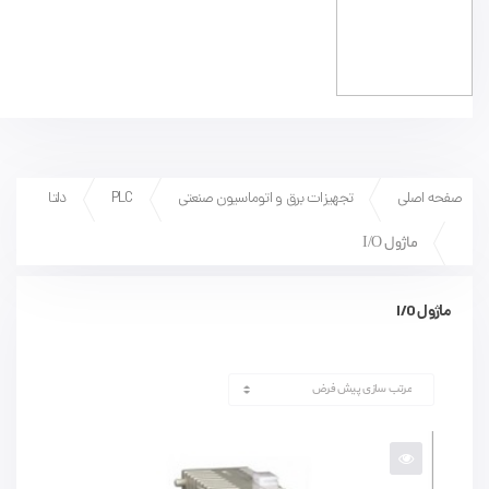
صفحه اصلی
تجهیزات برق و اتوماسیون صنعتی
PLC
دلتا
ماژول I/O
ماژول I/O