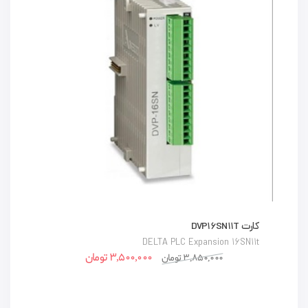
کارت DVP16SN11T
DELTA PLC Expansion 16SN11t
3,500,000
تومان
3,850,000
تومان