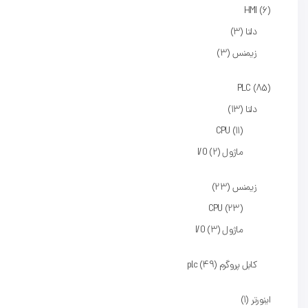
HMI
6
دلتا
3
زیمنس
3
PLC
85
دلتا
13
CPU
11
ماژول I/O
2
زیمنس
23
CPU
23
ماژول I/O
3
کابل پروگرم plc
49
اینورتر
1