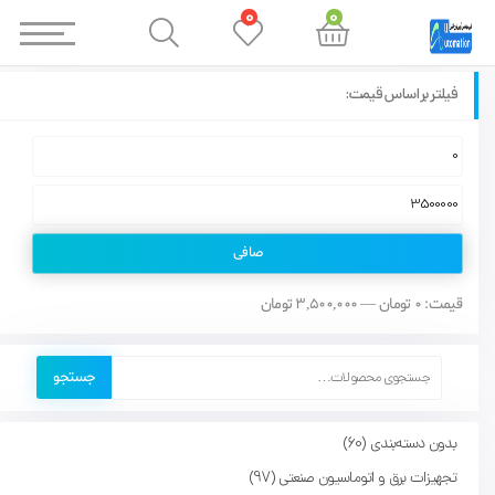
0
0
فیلتر براساس قیمت:
صافی
قيمت:
0 تومان
—
3,500,000 تومان
جستجو
بدون دسته‌بندی
60
تجهیزات برق و اتوماسیون صنعتی
97